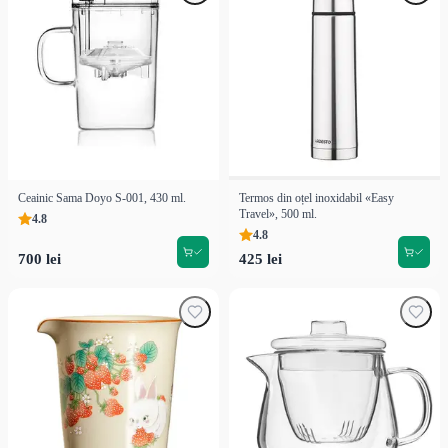
Ceainic Sama Doyo S-001, 430 ml.
Termos din oțel inoxidabil «Easy
Travel», 500 ml.
4.8
4.8
700 lei
425 lei