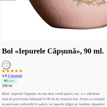
Bol «Iepurele Căpșună», 90 ml.
4.8
0 recenzii
În stoc
350 lei
Bolul «Iepurele Căpșună» nu este doar veselă pentru ceai, ci o adevărată
doză de pozitivitate înfășurată în 90 ml de ceramică fină. Forma sa rotunjită
se potrivește confortabil în palmă, iar iepurele drăguț pe fundalul căpșunilor