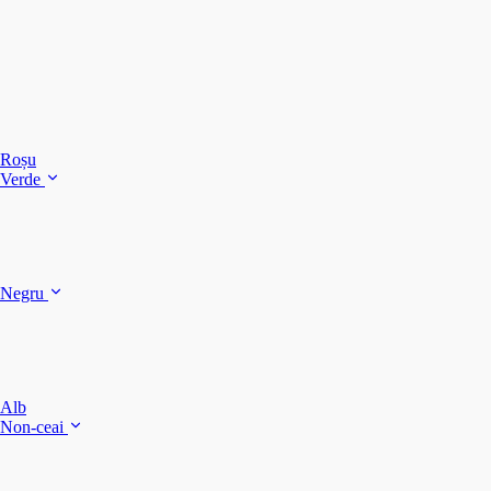
C
C
C
Roșu
Verde
C
C
Negru
Y
F
B
Alb
M
Non-ceai
S
P