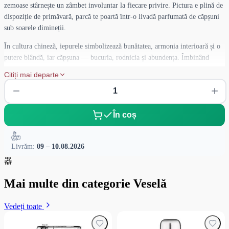
zemoase stârnește un zâmbet involuntar la fiecare privire. Pictura e plină de
dispoziție de primăvară, parcă te poartă într-o livadă parfumată de căpșuni
sub soarele dimineții.
În cultura chineză, iepurele simbolizează bunătatea, armonia interioară și o
putere blândă, iar căpșuna — bucuria, rodnicia și abundența. Îmbinând
aceste imagini, meșterul a creat veselă care nu servește doar la savurarea
Citiți mai departe
ceaiului, ci transmite și o energie emoțională caldă.
Volumul de 90 ml face această pială ideală pentru pauze scurte și
concentrate de ceai, în special la degustarea oolongurilor, a ceaiurilor verzi
În coș
și a aromaticelor sheng. Volumul redus permite să te bucuri pe deplin de
aromă și gustul băuturii, fără a fi distras de agitație — doar câteva
înghițituri, dar ce înghițituri!
Livrăm:
09 – 10.08.2026
器
Bolul se potrivește perfect cu gaiwanele și chahai din aceeași serie «Iepurele
Căpșună», creând un set de ceai armonios. Va fi un cadou excelent pentru
Mai multe din categorie Veselă
cei care iubesc detaliile frumoase, colecționează veselă de ceai sau pur și
simplu doresc să adauge puțină căldură și confort la momentele lor de ceai.
Vedeți toate