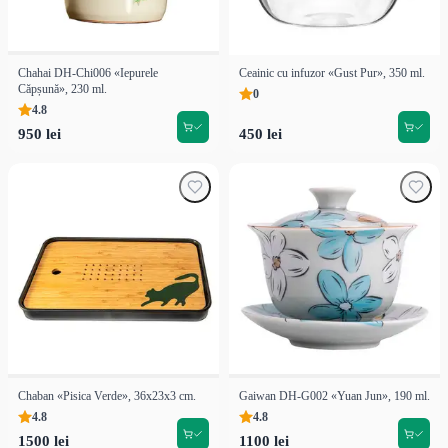
Chahai DH-Chi006 «Iepurele
Ceainic cu infuzor «Gust Pur», 350 ml.
Căpșună», 230 ml.
0
4.8
950 lei
450 lei
Chaban «Pisica Verde», 36x23x3 cm.
Gaiwan DH-G002 «Yuan Jun», 190 ml.
4.8
4.8
1500 lei
1100 lei