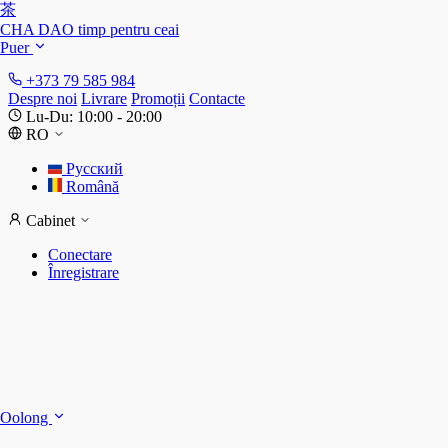
茶
CHA DAO
timp pentru ceai
Puer
+373 79 585 984
Despre noi
Livrare
Promoții
Contacte
Lu-Du: 10:00 - 20:00
RO
Русский
Română
Cabinet
Conectare
Înregistrare
S
S
Oolong
D
T