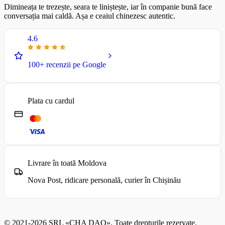
Dimineața te trezește, seara te liniștește, iar în companie bună face
conversația mai caldă. Așa e ceaiul chinezesc autentic.
4.6
100+ recenzii pe Google
Plata cu cardul
Livrare în toată Moldova
Nova Post, ridicare personală, curier în Chișinău
© 2021-2026 SRL «CHA DAO». Toate drepturile rezervate.