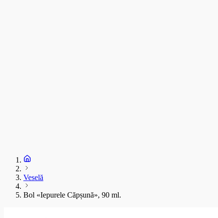
C
T
s
C
D
1
S
+
Veselă
Bol «Iepurele Căpșună», 90 ml.