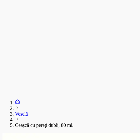
C
T
s
C
D
1
S
+
Veselă
Ceașcă cu pereți dubli, 80 ml.