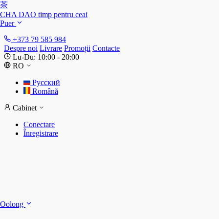
茶
CHA DAO
timp pentru ceai
Puer
+373 79 585 984
Despre noi
Livrare
Promoții
Contacte
Lu-Du: 10:00 - 20:00
RO
Русский
Română
Cabinet
Conectare
Înregistrare
S
S
Oolong
D
T