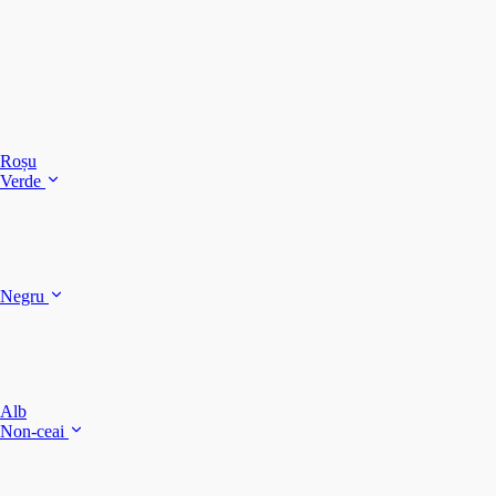
C
C
C
Roșu
Verde
C
C
Negru
Y
F
B
Alb
M
Non-ceai
S
P