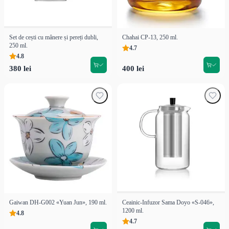
Set de cești cu mânere și pereți dubli,
Chahai CP-13, 250 ml.
250 ml.
4.7
4.8
380 lei
400 lei
Gaiwan DH-G002 «Yuan Jun», 190 ml.
Ceainic-Infuzor Sama Doyo «S-046»,
1200 ml.
4.8
4.7