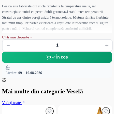
Ceașca este fabricată din sticlă rezistentă la temperaturi înalte, iar
construcția sa unică cu pereți dubli garantează stabilitatea temperaturii.
Stratul de aer dintre pereți asigură termoizolație: băutura rămâne fierbinte
mai mult timp, iar partea exterioară a ceștii este întotdeauna rece și sigură
pentru mâini. Mânerul comod completează confortul utilizării.
Citiți mai departe
Bucurați-vă de efectul vizual unic, când băutura pare să plutească în aer,
făcând pauza de cafea cu adevărat stilată.
Atenție: pentru a păstra claritatea impecabilă și durabilitatea materialului,
În coș
recomandăm spălarea manuală. Spălarea în mașina de spălat vase nu este
permisă.
Livrăm:
09 – 10.08.2026
器
Mai multe din categorie Veselă
Vedeți toate