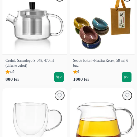
Ceainic Samadoyo S-048, 470 ml
Set de boluri «Flacăra Rece», 50 ml, 6
(diferite culori)
buc.
4.9
0
800 lei
1000 lei