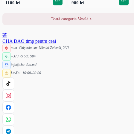
1100 lei
900 lei
Toată categoria Veselă
茶
CHA DAO
timp pentru ceai
mun. Chișinău, str. Nikolai Zelinski, 26/1
+373 79 585 984
info@cha-dao.md
Lu-Du: 10:00–20:00