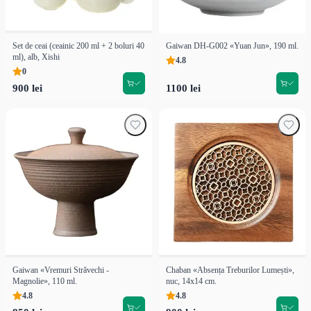
Set de ceai (ceainic 200 ml + 2 boluri 40
Gaiwan DH-G002 «Yuan Jun», 190 ml.
ml), alb, Xishi
4.8
0
900 lei
1100 lei
Gaiwan «Vremuri Străvechi -
Chaban «Absența Treburilor Lumești»,
Magnolie», 110 ml.
nuc, 14x14 cm.
4.8
4.8