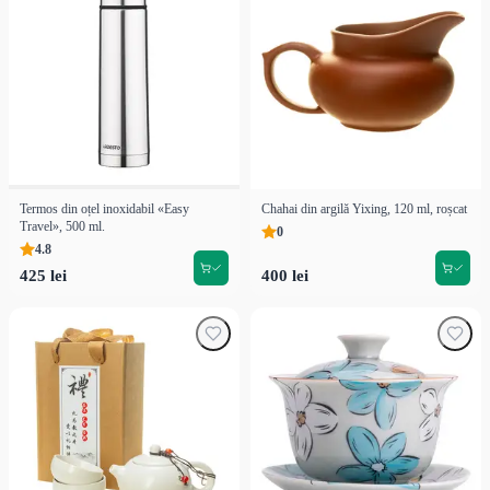
Termos din oțel inoxidabil «Easy
Chahai din argilă Yixing, 120 ml, roșcat
Travel», 500 ml.
0
4.8
425 lei
400 lei