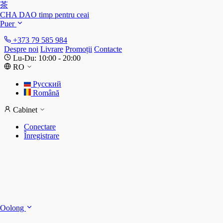
茶
CHA DAO
timp pentru ceai
Puer
+373 79 585 984
Despre noi
Livrare
Promoții
Contacte
Lu-Du: 10:00 - 20:00
RO
Русский
Română
Cabinet
Conectare
Înregistrare
S
S
Oolong
D
T