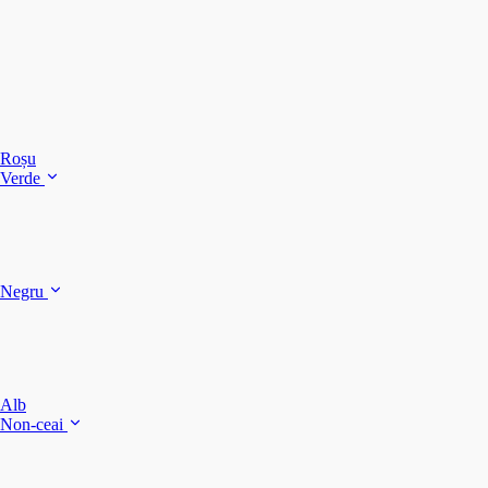
C
C
C
Roșu
Verde
C
C
Negru
Y
F
B
Alb
M
Non-ceai
S
P