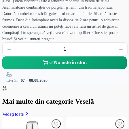
glass" (sticlă ciocănită) este o tendință modernă în vesela de sticlă.
Asemănătoare combinației de porțelan și lemn din tradiția japoneză.
Datorită bombelor de sticlă, gaiwan-ul nu arde mâinile. Și arată foarte
frumos. Dacă din întâmplare aveți la dispoziție 2 ore pentru o adevărată
ceremonie a ceaiului, atunci nu puteți face față fără un astfel de gaiwan.
Cumpărați-l în speranța că veți avea cândva timp liber. Cine știe, poate
brusc! Și voi nu sunteți pregătit...
Nu este în stoc
Livrăm:
07 – 08.08.2026
器
Mai multe din categorie Veselă
Vedeți toate