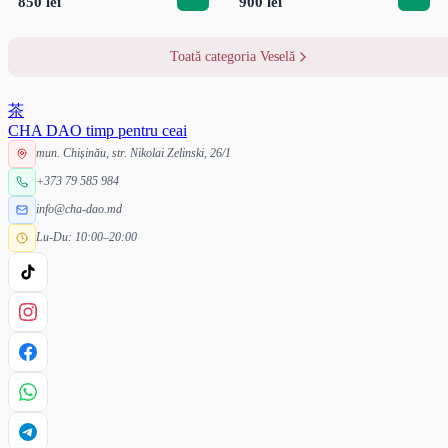
850 lei
900 lei
Toată categoria Veselă
茶
CHA DAO
timp pentru ceai
mun. Chișinău, str. Nikolai Zelinski, 26/1
+373 79 585 984
info@cha-dao.md
Lu-Du: 10:00–20:00