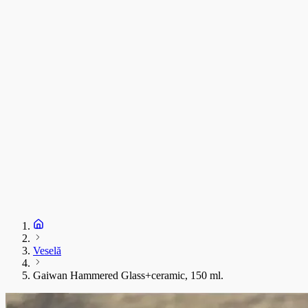
C
T
s
C
D
1
S
+
Veselă
Gaiwan Hammered Glass+ceramic, 150 ml.