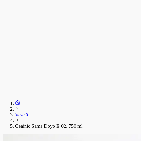
C
T
s
C
D
1
S
+
Veselă
Ceainic Sama Doyo E-02, 750 ml