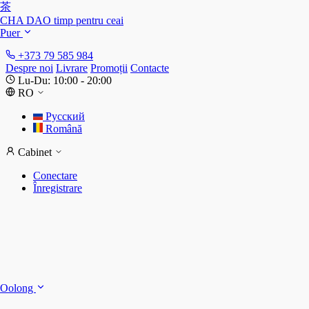
茶
CHA DAO
timp pentru ceai
Puer
+373 79 585 984
Despre noi
Livrare
Promoții
Contacte
Lu-Du: 10:00 - 20:00
RO
Русский
Română
Cabinet
Conectare
Înregistrare
S
S
Oolong
D
T