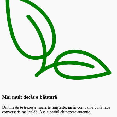
Mai mult decât o băutură
Dimineața te trezește, seara te liniștește, iar în companie bună face
conversația mai caldă. Așa e ceaiul chinezesc autentic.