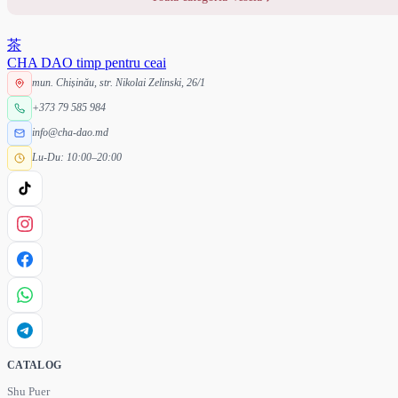
茶
CHA DAO
timp pentru ceai
mun. Chișinău, str. Nikolai Zelinski, 26/1
+373 79 585 984
info@cha-dao.md
Lu-Du: 10:00–20:00
CATALOG
Shu Puer