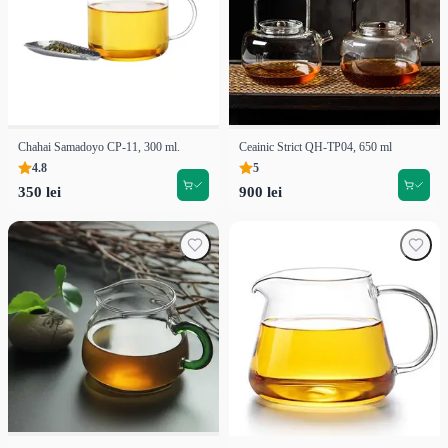
Chahai Samadoyo CP-11, 300 ml.
Ceainic Strict QH-TP04, 650 ml
4.8
5
350 lei
900 lei