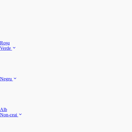
C
C
C
Roșu
Verde
C
C
Negru
Y
F
B
Alb
M
Non-ceai
S
P