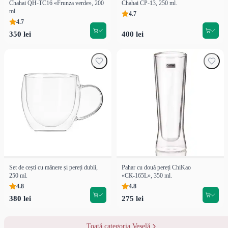
Chahai QH-TC16 «Frunza verde», 200
Chahai CP-13, 250 ml.
ml.
4.7
4.7
350 lei
400 lei
Set de cești cu mânere și pereți dubli,
Pahar cu două pereți ChiKao
250 ml.
«СК-165L», 350 ml.
4.8
4.8
380 lei
275 lei
Toată categoria Veselă