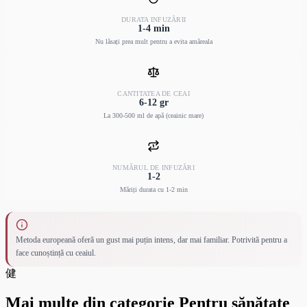
DURATA INFUZĂRII
1-4 min
Nu lăsați prea mult pentru a evita amăreala
CANTITATEA DE CEAI
6-12 gr
La 300-500 ml de apă (ceainic mare)
NUMĂRUL DE INFUZĂRI
1-2
Măriți durata cu 1-2 min
Metoda europeană oferă un gust mai puțin intens, dar mai familiar. Potrivită pentru a
face cunoștință cu ceaiul.
健
Mai multe din categorie Pentru sănătate