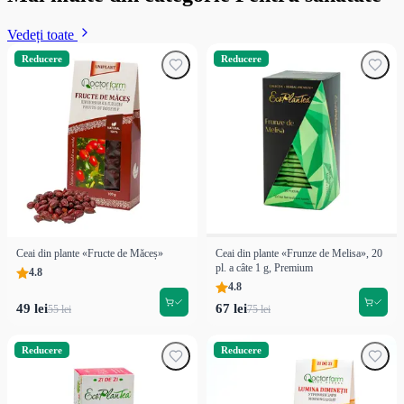
Vedeți toate
Reducere
Reducere
Ceai din plante «Fructe de Măceș»
Ceai din plante «Frunze de Melisa», 20
pl. a câte 1 g, Premium
4.8
4.8
49 lei
67 lei
55 lei
75 lei
Reducere
Reducere