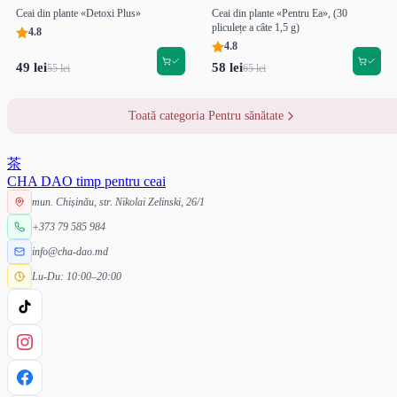
Ceai din plante «Detoxi Plus»
Ceai din plante «Pentru Ea», (30
pliculețe a câte 1,5 g)
4.8
4.8
49 lei
58 lei
55 lei
65 lei
Toată categoria Pentru sănătate
茶
CHA DAO
timp pentru ceai
mun. Chișinău, str. Nikolai Zelinski, 26/1
+373 79 585 984
info@cha-dao.md
Lu-Du: 10:00–20:00