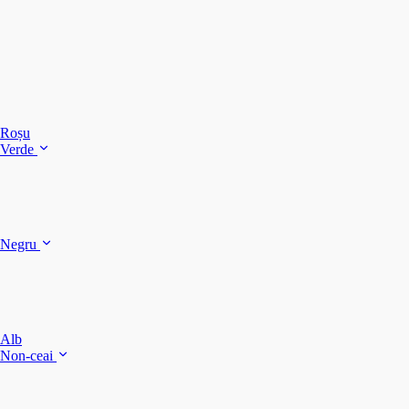
C
C
C
Roșu
Verde
C
C
Negru
Y
F
B
Alb
M
Non-ceai
S
P