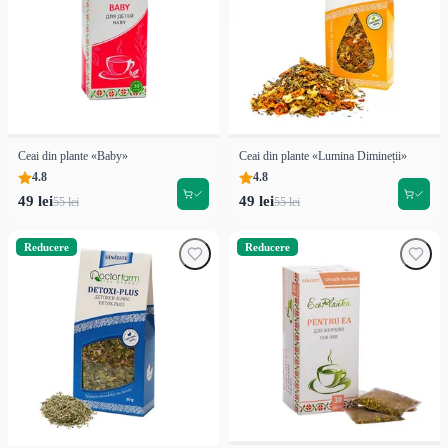
Ceai din plante «Baby»
Ceai din plante «Lumina Dimineții»
4.8
4.8
49 lei
49 lei
55 lei
55 lei
Reducere
Reducere