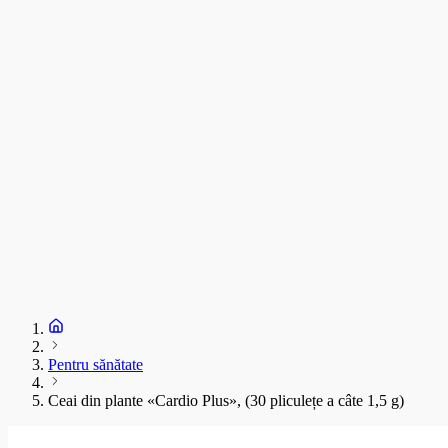
C
T
s
C
D
1
S
+
Pentru sănătate
Ceai din plante «Cardio Plus», (30 pliculețe a câte 1,5 g)