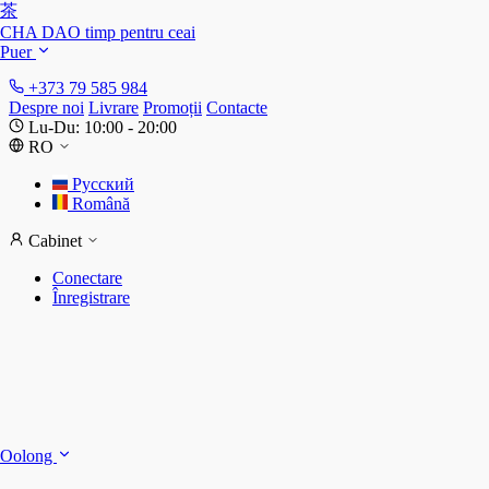
茶
CHA DAO
timp pentru ceai
Puer
+373 79 585 984
Despre noi
Livrare
Promoții
Contacte
Lu-Du: 10:00 - 20:00
RO
Русский
Română
Cabinet
Conectare
Înregistrare
S
S
Oolong
D
T