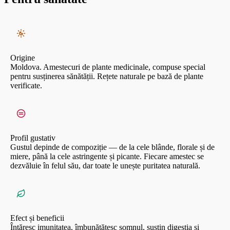
sănătății inimii.
Origine
Moldova. Amestecuri de plante medicinale, compuse special
pentru susținerea sănătății. Rețete naturale pe bază de plante
verificate.
Profil gustativ
Gustul depinde de compoziție — de la cele blânde, florale și de
miere, până la cele astringente și picante. Fiecare amestec se
dezvăluie în felul său, dar toate le unește puritatea naturală.
Efect și beneficii
Întăresc imunitatea, îmbunătățesc somnul, susțin digestia și