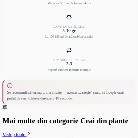
Măriți cu 5-10 sec la fiecare infuzie
CANTITATEA DE CEAI
5-10 gr
La 100-150 ml de apă (gaiwan/ceainic)
NUMĂRUL DE INFUZII
2-3
Suportă excelent infuziile multiple
Se recomandă să turnați prima infuzie — aceasta „trezește" ceaiul și îndepărtează
praful de ceai. Clătirea durează 5-10 secunde.
草
Mai multe din categorie Ceai din plante
Vedeți toate