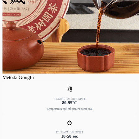
Metoda Gongfu
TEMPERATURA APEI
80-95°C
Temperatura optimă pentru acest ceai
DURATA INFUZIEI
10-50 sec