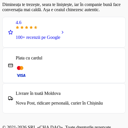
Dimineața te trezește, seara te liniștește, iar în companie bună face
conversația mai caldă. Așa e ceaiul chinezesc autentic.
4.6
100+ recenzii pe Google
Plata cu cardul
Livrare în toată Moldova
Nova Post, ridicare personală, curier în Chișinău
© 2021-2026 SRL «CHA DAO». Toate drepturile rezervate.