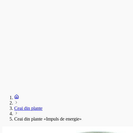
C
T
s
C
D
1
S
+
Ceai din plante
Ceai din plante «Impuls de energie»