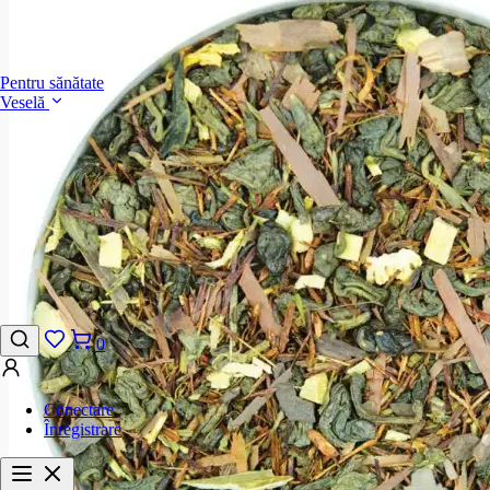
Pentru sănătate
Veselă
0
Conectare
Înregistrare