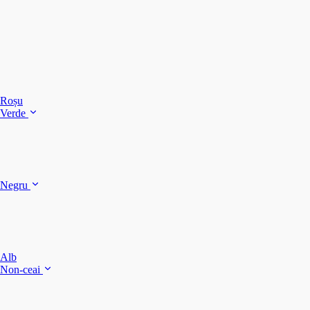
C
C
C
Roșu
Verde
C
C
Negru
Y
F
B
Alb
M
Non-ceai
S
P