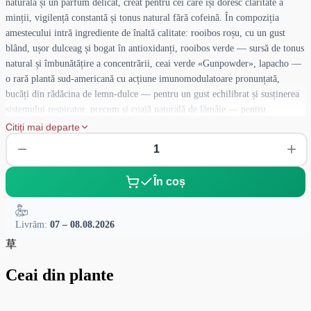
naturală și un parfum delicat, creat pentru cei care își doresc claritate a
minții, vigilență constantă și tonus natural fără cofeină. În compoziția
amestecului intră ingrediente de înaltă calitate: rooibos roșu, cu un gust
blând, ușor dulceag și bogat în antioxidanți, rooibos verde — sursă de tonus
natural și îmbunătățire a concentrării, ceai verde «Gunpowder», lapacho —
o rară plantă sud-americană cu acțiune imunomodulatoare pronunțată,
bucăți din rădăcina de lemn-dulce — pentru un gust echilibrat și susținerea
sistemului respirator, precum și coajă naturală de lămâie — pentru
prospețime și îmbunătățirea digestiei. Fiecare porție este o sinergie a
Citiți mai departe
plantelor care lucrează pentru îmbunătățirea stării generale de sănătate și
creșterea tonusului vital.
În coș
Livrăm:
07 – 08.08.2026
草
Ceai din plante