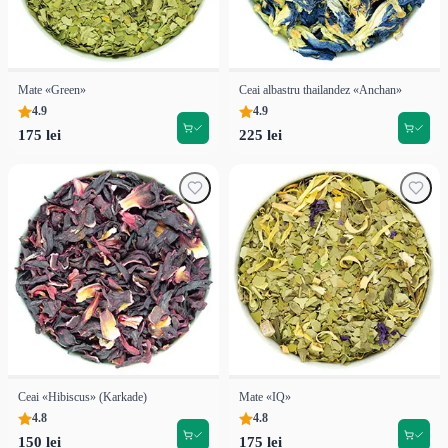
Mate «Green»
Ceai albastru thailandez «Anchan»
4.9
4.9
175 lei
225 lei
Ceai «Hibiscus» (Karkade)
Mate «IQ»
4.8
4.8
150 lei
175 lei