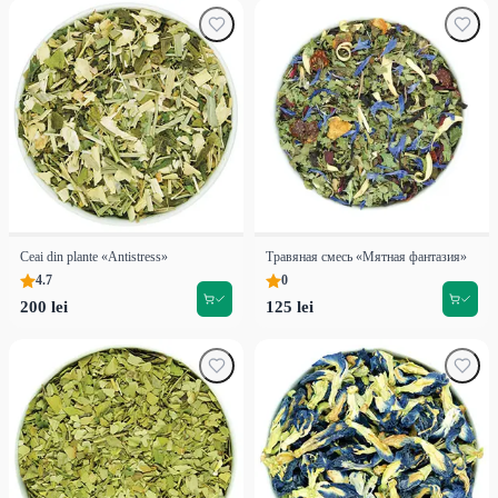
Ceai din plante «Antistress»
Травяная смесь «Мятная фантазия»
4.7
0
200 lei
125 lei