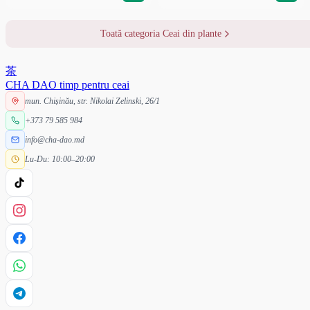
Toată categoria Ceai din plante
茶
CHA DAO
timp pentru ceai
mun. Chișinău, str. Nikolai Zelinski, 26/1
+373 79 585 984
info@cha-dao.md
Lu-Du: 10:00–20:00