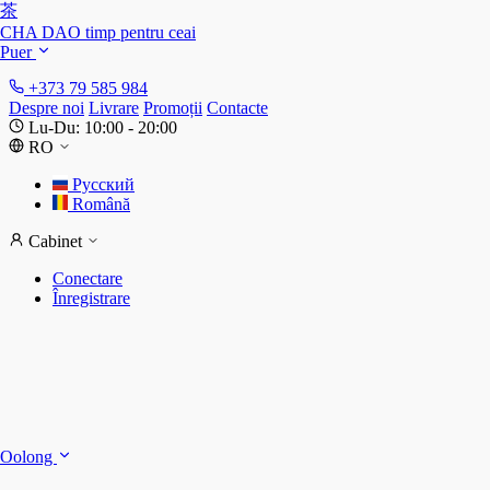
茶
CHA DAO
timp pentru ceai
Puer
+373 79 585 984
Despre noi
Livrare
Promoții
Contacte
Lu-Du: 10:00 - 20:00
RO
Русский
Română
Cabinet
Conectare
Înregistrare
S
S
Oolong
D
T