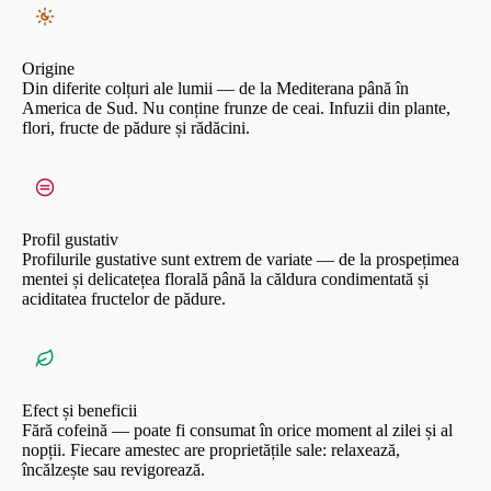
Origine
Din diferite colțuri ale lumii — de la Mediterana până în
America de Sud. Nu conține frunze de ceai. Infuzii din plante,
flori, fructe de pădure și rădăcini.
Profil gustativ
Profilurile gustative sunt extrem de variate — de la prospețimea
mentei și delicatețea florală până la căldura condimentată și
aciditatea fructelor de pădure.
Efect și beneficii
Fără cofeină — poate fi consumat în orice moment al zilei și al
nopții. Fiecare amestec are proprietățile sale: relaxează,
încălzește sau revigorează.