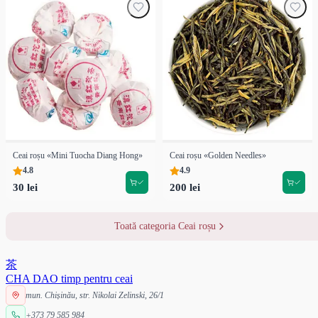
Ceai roșu «Mini Tuocha Diang Hong»
Ceai roșu «Golden Needles»
4.8
4.9
30 lei
200 lei
Toată categoria Ceai roșu
茶
CHA DAO
timp pentru ceai
mun. Chișinău, str. Nikolai Zelinski, 26/1
+373 79 585 984