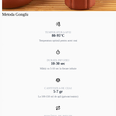
Metoda Gongfu
TEMPERATURA APEI
80-95°C
Temperatura optimă pentru acest ceai
DURATA INFUZIEI
10-30 sec
Măriți cu 5-10 sec la fiecare infuzie
CANTITATEA DE CEAI
5-7 gr
La 100-150 ml de apă (gaiwan/ceainic)