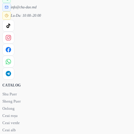
info@cha-dao.md
Lu-Du: 10:00–20:00
CATALOG
Shu Puer
Sheng Puer
Oolong
Ceai roșu
Ceai verde
Ceai alb