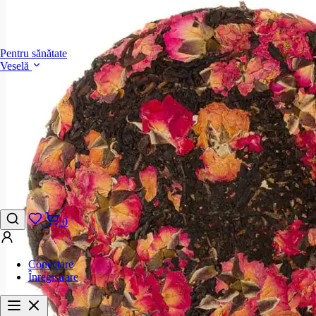
Pentru sănătate
Veselă
0
Conectare
Înregistrare