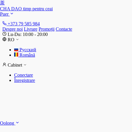
茶
CHA DAO
timp pentru ceai
Puer
+373 79 585 984
Despre noi
Livrare
Promoții
Contacte
Lu-Du: 10:00 - 20:00
RO
Русский
Română
Cabinet
Conectare
Înregistrare
S
S
Oolong
D
T