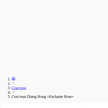
C
T
s
C
D
1
S
+
Ceai roșu
Ceai roșu Diang Hong «Enchante Rose»