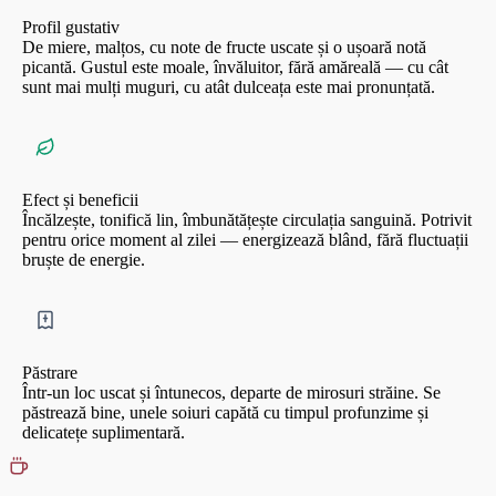
Profil gustativ
De miere, malțos, cu note de fructe uscate și o ușoară notă
picantă. Gustul este moale, învăluitor, fără amăreală — cu cât
sunt mai mulți muguri, cu atât dulceața este mai pronunțată.
Efect și beneficii
Încălzește, tonifică lin, îmbunătățește circulația sanguină. Potrivit
pentru orice moment al zilei — energizează blând, fără fluctuații
bruște de energie.
Păstrare
Într-un loc uscat și întunecos, departe de mirosuri străine. Se
păstrează bine, unele soiuri capătă cu timpul profunzime și
delicatețe suplimentară.