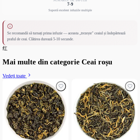
NUMĂRUL DE INFUZII
7-9
Suportă excelent infuziile multiple
Se recomandă să turnați prima infuzie — aceasta „trezește" ceaiul și îndepărtează
praful de ceai. Clătirea durează 5-10 secunde.
红
Mai multe din categorie Ceai roșu
Vedeți toate