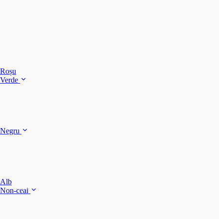
C
C
C
Roșu
Verde
C
C
Negru
Y
F
B
Alb
M
Non-ceai
S
P