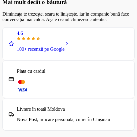
Mai mult decât o băutură
Dimineața te trezește, seara te liniștește, iar în companie bună face
conversația mai caldă. Așa e ceaiul chinezesc autentic.
4.6
100+ recenzii pe Google
Plata cu cardul
Livrare în toată Moldova
Nova Post, ridicare personală, curier în Chișinău