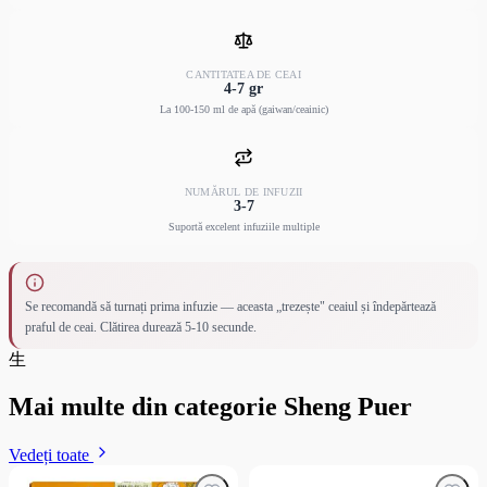
CANTITATEA DE CEAI
4-7 gr
La 100-150 ml de apă (gaiwan/ceainic)
NUMĂRUL DE INFUZII
3-7
Suportă excelent infuziile multiple
Se recomandă să turnați prima infuzie — aceasta „trezește" ceaiul și îndepărtează
praful de ceai. Clătirea durează 5-10 secunde.
生
Mai multe din categorie Sheng Puer
Vedeți toate