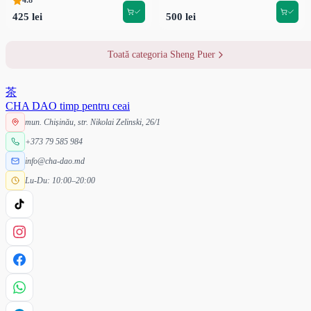
4.8
425 lei
500 lei
Toată categoria Sheng Puer
茶
CHA DAO
timp pentru ceai
mun. Chișinău, str. Nikolai Zelinski, 26/1
+373 79 585 984
info@cha-dao.md
Lu-Du: 10:00–20:00