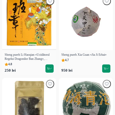
Sheng puerh Li Haoqian «Ucidătorul
Sheng puerh Xia Guan «Jia Ji Erhai»
Regelui Dragonilor Ban Zhang»,
4.7
Kunming
4.8
250 lei
950 lei