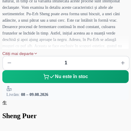
natural, în timp ce la varianta întunecată aceste procese sunt intenționat
declanșate. Vom examina în detaliu aceste caracteristici și altele ale
sortimentelor. Pu-Erh Sheng poate avea forma unui biscuit, a unei căni
adâncite, a unui pătrat sau a unui cerc. Este rar întâlnit în formă vrac.
Deoarece procesul de fermentare continuă în mod constant, culoarea
frunzelor se închide în timp. Astfel, inițial acestea au o nuanță verde
deschisă și apoi ajung aproape la negru. Adesea, în Pu-Erh se adaugă
muguri cu puf alb. Aceasta se face exclusiv în scopuri estetice, gustul nu
este afectat de puf.
Citiți mai departe
Nu este în stoc
Livrăm:
08 – 09.08.2026
生
Sheng Puer