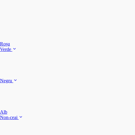
C
C
C
Roșu
Verde
C
C
Negru
Y
F
B
Alb
M
Non-ceai
S
P