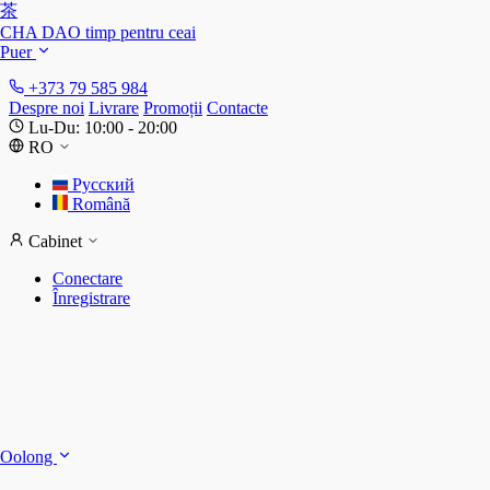
茶
CHA DAO
timp pentru ceai
Puer
+373 79 585 984
Despre noi
Livrare
Promoții
Contacte
Lu-Du: 10:00 - 20:00
RO
Русский
Română
Cabinet
Conectare
Înregistrare
S
S
Oolong
D
T