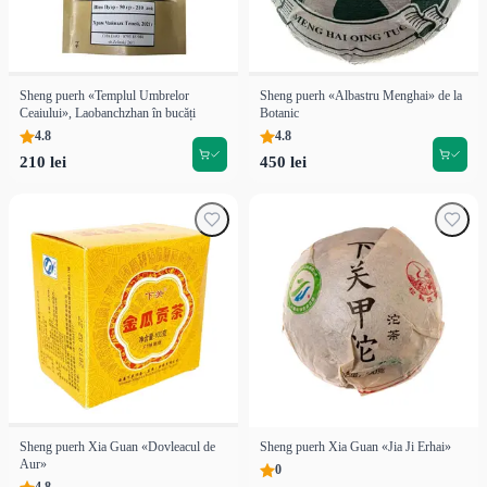
Sheng puerh «Templul Umbrelor
Sheng puerh «Albastru Menghai» de la
Ceaiului», Laobanchzhan în bucăți
Botanic
4.8
4.8
210 lei
450 lei
Sheng puerh Xia Guan «Dovleacul de
Sheng puerh Xia Guan «Jia Ji Erhai»
Aur»
0