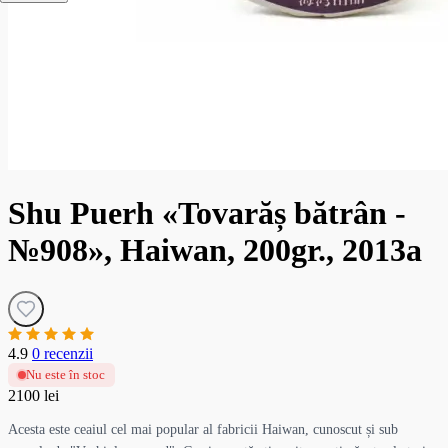
Shu Puerh «Tovarăș bătrân -
№908», Haiwan, 200gr., 2013a
4.9
0 recenzii
Nu este în stoc
2100 lei
Acesta este ceaiul cel mai popular al fabricii Haiwan, cunoscut și sub