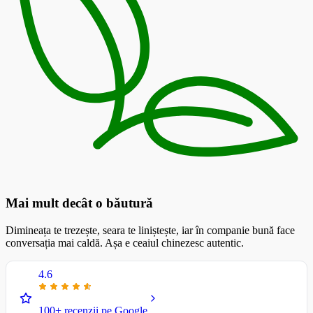
Mai mult decât o băutură
Dimineața te trezește, seara te liniștește, iar în companie bună face
conversația mai caldă. Așa e ceaiul chinezesc autentic.
4.6
100+ recenzii pe Google