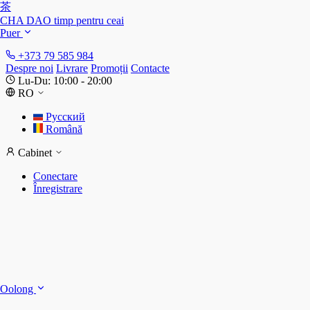
茶
CHA DAO
timp pentru ceai
Puer
+373 79 585 984
Despre noi
Livrare
Promoții
Contacte
Lu-Du: 10:00 - 20:00
RO
Русский
Română
Cabinet
Conectare
Înregistrare
S
S
Oolong
D
T