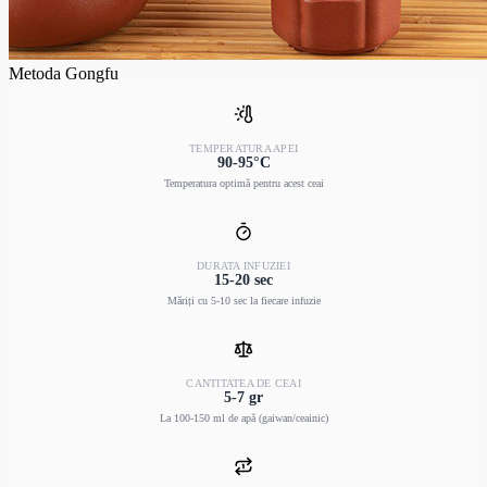
Metoda Gongfu
TEMPERATURA APEI
90-95°C
Temperatura optimă pentru acest ceai
DURATA INFUZIEI
15-20 sec
Măriți cu 5-10 sec la fiecare infuzie
CANTITATEA DE CEAI
5-7 gr
La 100-150 ml de apă (gaiwan/ceainic)