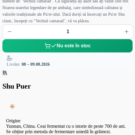
numele de "Vechiul camarad". Cu siguranță ați auzit sau ați văzut cele trei
floarea-soarelui legendare de pe ambalaj, care simbolizează calitatea și
valorile tradiționale ale Pu'er-ului. Dacă doriți să încercați un Pu'er Shu
clasic, începeți cu "Vechiul camarad", vă va plăcea.
Nu este în stoc
Livrăm:
08 – 09.08.2026
熟
Shu Puer
Origine
Yunnan, China. Ceai fermentat cu o istorie de peste 700 de ani.
Se obține prin metoda de fermentare umedă în grămezi.