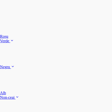
C
C
C
Roșu
Verde
C
C
Negru
Y
F
B
Alb
M
Non-ceai
S
P