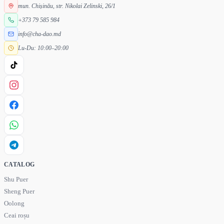
mun. Chișinău, str. Nikolai Zelinski, 26/1
+373 79 585 984
info@cha-dao.md
Lu-Du: 10:00–20:00
CATALOG
Shu Puer
Sheng Puer
Oolong
Ceai roșu