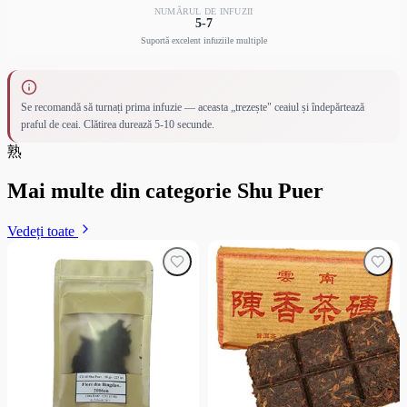
NUMĂRUL DE INFUZII
5-7
Suportă excelent infuziile multiple
Se recomandă să turnați prima infuzie — aceasta „trezește" ceaiul și îndepărtează
praful de ceai. Clătirea durează 5-10 secunde.
熟
Mai multe din categorie Shu Puer
Vedeți toate