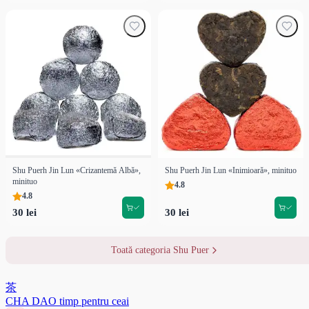
Shu Puerh Jin Lun «Crizantemă Albă»,
Shu Puerh Jin Lun «Inimioară», minituo
minituo
4.8
4.8
30 lei
30 lei
Toată categoria Shu Puer
茶
CHA DAO
timp pentru ceai