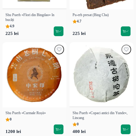
Shu Puerh «Flori din Bingdao» în
Pu-erh presat (Bing Cha)
bucăți
4.7
4.9
225 lei
225 lei
Shu Puerh «Curmale Roșii»
Shu Puerh «Copaci antici din Yunde»,
Lincang
0
0
1200 lei
400 lei