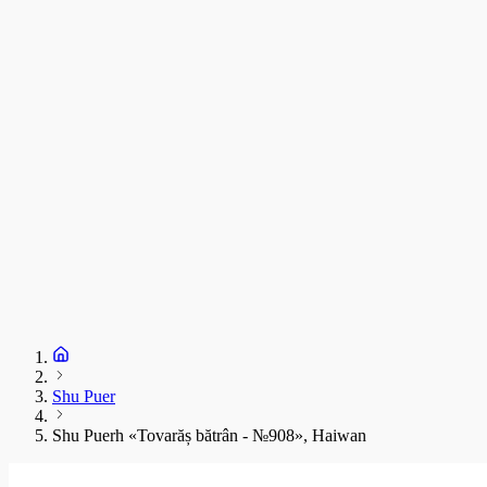
C
T
s
C
D
1
S
+
Shu Puer
Shu Puerh «Tovarăș bătrân - №908», Haiwan