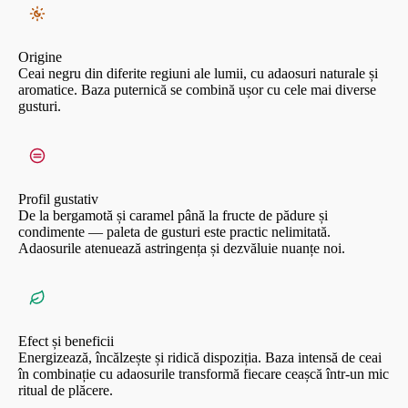
Origine
Ceai negru din diferite regiuni ale lumii, cu adaosuri naturale și
aromatice. Baza puternică se combină ușor cu cele mai diverse
gusturi.
Profil gustativ
De la bergamotă și caramel până la fructe de pădure și
condimente — paleta de gusturi este practic nelimitată.
Adaosurile atenuează astringența și dezvăluie nuanțe noi.
Efect și beneficii
Energizează, încălzește și ridică dispoziția. Baza intensă de ceai
în combinație cu adaosurile transformă fiecare ceașcă într-un mic
ritual de plăcere.