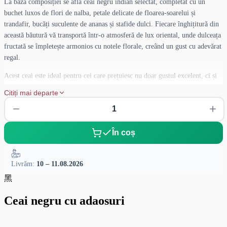
La baza composiției se află ceai negru indian selectat, completat cu un
buchet luxos de flori de nalba, petale delicate de floarea-soarelui și
trandafir, bucăți suculente de ananas și stafide dulci. Fiecare înghițitură din
această băutură vă transportă într-o atmosferă de lux oriental, unde dulceața
fructată se împletește armonios cu notele florale, creând un gust cu adevărat
regal.
Acest ceai este ideal pentru cei care prețuiesc nu doar gustul excelent, ci și
estetica ceremoniei ceaiului. Petalele vibrante ale florilor și bucățile aurii de
Citiți mai departe
fructe fac din fiecare infuzare o adevărată plăcere vizuală. "Cleopatra" are
proprietăți tonifiante, ceea ce o face o alegere excelentă pentru ceaiul de
dimineață sau ca un impuls energetic pe parcursul zilei. Infuzați acest ceai
cu apă la temperatura de 95°C timp de 3-4 minute și bucurați-vă de aroma
În coș
uimitoare care va umple casa dumneavoastră cu căldură și confort.
Livrăm:
10 – 11.08.2026
黑
Ceai negru cu adaosuri