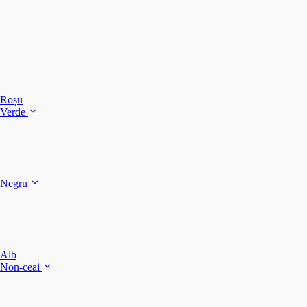
C
C
C
Roșu
Verde
C
C
Negru
Y
F
B
Alb
M
Non-ceai
S
P