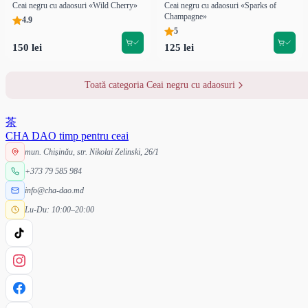
Ceai negru cu adaosuri «Wild Cherry»
Ceai negru cu adaosuri «Sparks of
Champagne»
4.9
5
150 lei
125 lei
Toată categoria Ceai negru cu adaosuri
茶
CHA DAO
timp pentru ceai
mun. Chișinău, str. Nikolai Zelinski, 26/1
+373 79 585 984
info@cha-dao.md
Lu-Du: 10:00–20:00