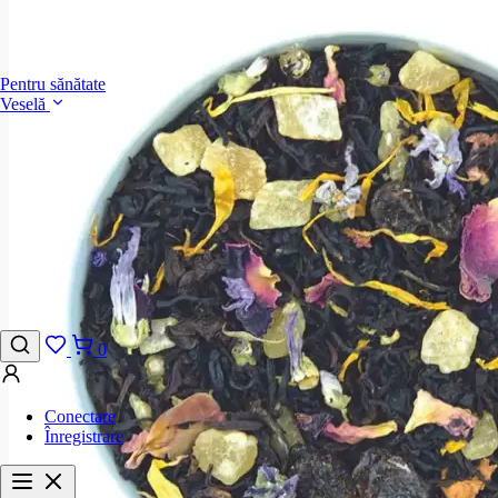
Pentru sănătate
Veselă
0
Conectare
Înregistrare