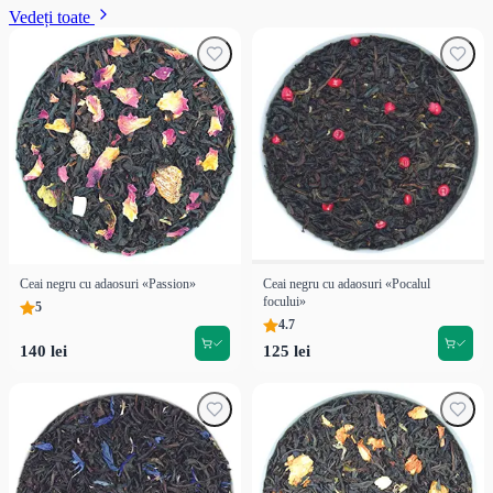
Vedeți toate
Ceai negru cu adaosuri «Passion»
Ceai negru cu adaosuri «Pocalul
focului»
5
4.7
140 lei
125 lei