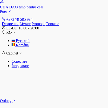
茶
CHA DAO
timp pentru ceai
Puer
+373 79 585 984
Despre noi
Livrare
Promoții
Contacte
Lu-Du: 10:00 - 20:00
RO
Русский
Română
Cabinet
Conectare
Înregistrare
S
S
Oolong
D
T