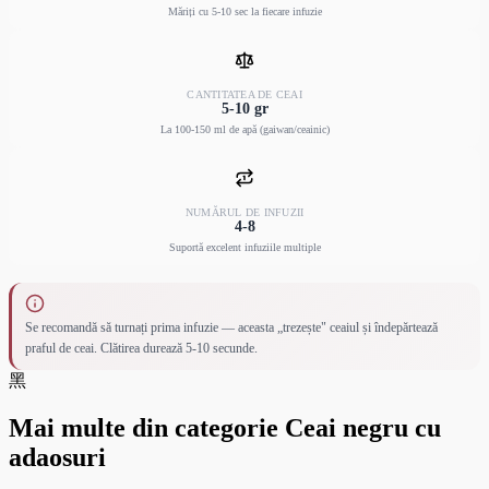
Măriți cu 5-10 sec la fiecare infuzie
CANTITATEA DE CEAI
5-10 gr
La 100-150 ml de apă (gaiwan/ceainic)
NUMĂRUL DE INFUZII
4-8
Suportă excelent infuziile multiple
Se recomandă să turnați prima infuzie — aceasta „trezește" ceaiul și îndepărtează
praful de ceai. Clătirea durează 5-10 secunde.
黑
Mai multe din categorie Ceai negru cu
adaosuri