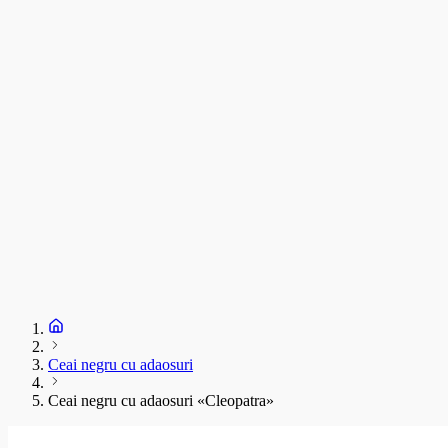
C
T
s
C
D
1
S
+
Ceai negru cu adaosuri
Ceai negru cu adaosuri «Cleopatra»