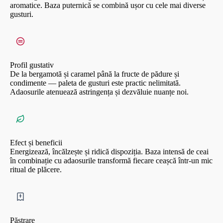
aromatice. Baza puternică se combină ușor cu cele mai diverse
gusturi.
Profil gustativ
De la bergamotă și caramel până la fructe de pădure și
condimente — paleta de gusturi este practic nelimitată.
Adaosurile atenuează astringența și dezvăluie nuanțe noi.
Efect și beneficii
Energizează, încălzește și ridică dispoziția. Baza intensă de ceai
în combinație cu adaosurile transformă fiecare ceașcă într-un mic
ritual de plăcere.
Păstrare