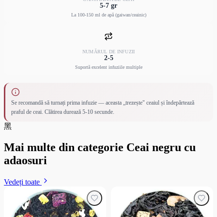
5-7 gr
La 100-150 ml de apă (gaiwan/ceainic)
NUMĂRUL DE INFUZII
2-5
Suportă excelent infuziile multiple
Se recomandă să turnați prima infuzie — aceasta „trezește" ceaiul și îndepărtează
praful de ceai. Clătirea durează 5-10 secunde.
黑
Mai multe din categorie Ceai negru cu
adaosuri
Vedeți toate