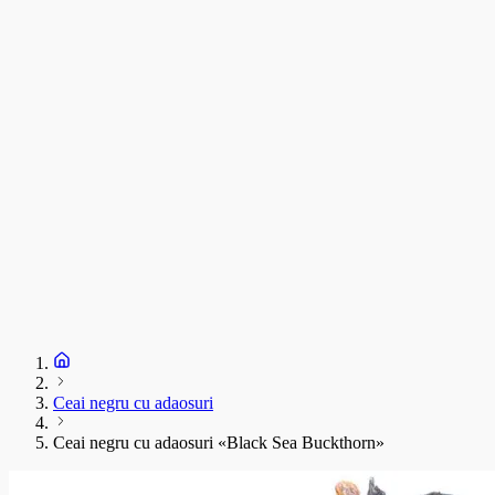
C
T
s
C
D
1
S
+
Ceai negru cu adaosuri
Ceai negru cu adaosuri «Black Sea Buckthorn»