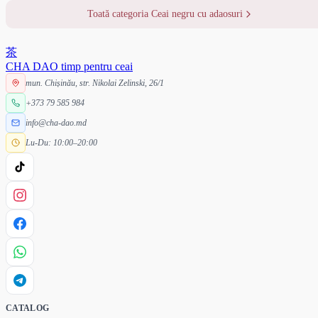
Toată categoria Ceai negru cu adaosuri
茶
CHA DAO
timp pentru ceai
mun. Chișinău, str. Nikolai Zelinski, 26/1
+373 79 585 984
info@cha-dao.md
Lu-Du: 10:00–20:00
CATALOG