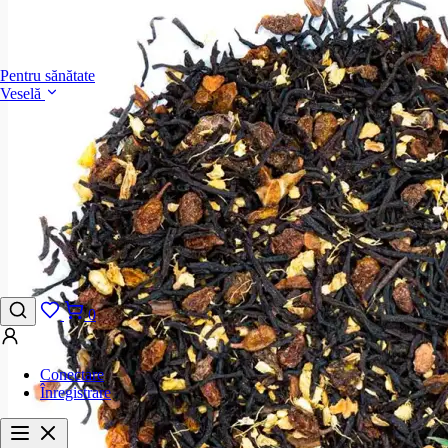
Pentru sănătate
Veselă
0
Conectare
Înregistrare