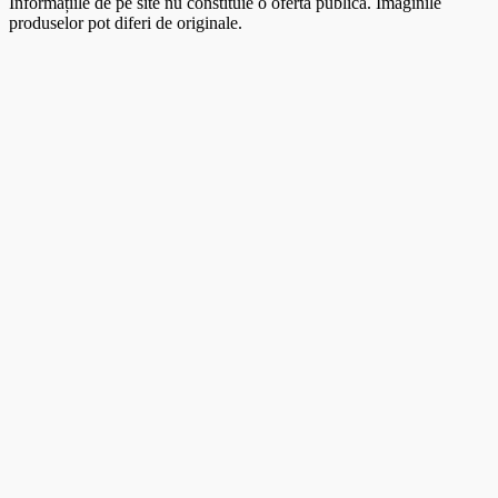
Informațiile de pe site nu constituie o ofertă publică. Imaginile
produselor pot diferi de originale.