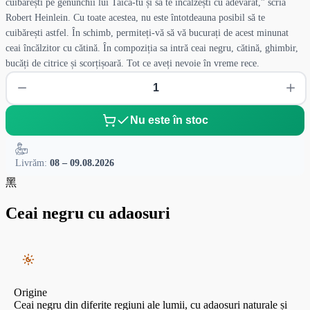
cuibărești pe genunchii lui Taică-tu și să te încălzești cu adevărat,” scria
Robert Heinlein. Cu toate acestea, nu este întotdeauna posibil să te
cuibărești astfel. În schimb, permiteți-vă să vă bucurați de acest minunat
ceai încălzitor cu cătină. În compoziția sa intră ceai negru, cătină, ghimbir,
bucăți de citrice și scorțișoară. Tot ce aveți nevoie în vreme rece.
Nu este în stoc
Livrăm:
08 – 09.08.2026
黑
Ceai negru cu adaosuri
Origine
Ceai negru din diferite regiuni ale lumii, cu adaosuri naturale și