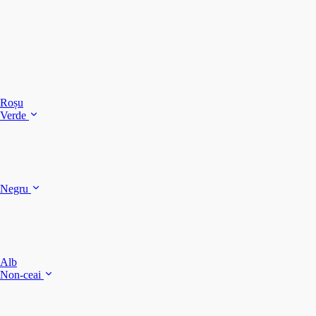
C
C
C
Roșu
Verde
C
C
Negru
Y
F
B
Alb
M
Non-ceai
S
P