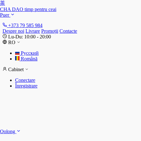
茶
CHA DAO
timp pentru ceai
Puer
+373 79 585 984
Despre noi
Livrare
Promoții
Contacte
Lu-Du: 10:00 - 20:00
RO
Русский
Română
Cabinet
Conectare
Înregistrare
S
S
Oolong
D
T