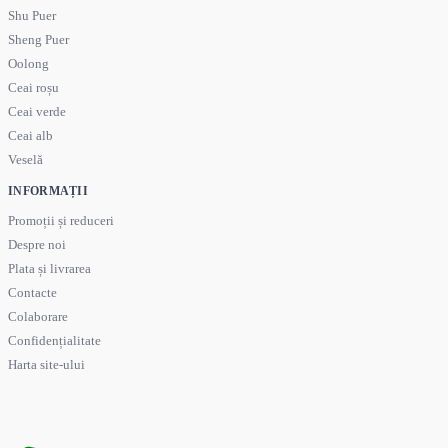
Shu Puer
Sheng Puer
Oolong
Ceai roșu
Ceai verde
Ceai alb
Veselă
INFORMAȚII
Promoții și reduceri
Despre noi
Plata și livrarea
Contacte
Colaborare
Confidențialitate
Harta site-ului