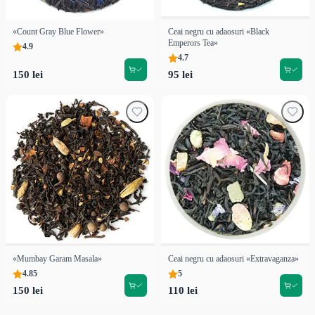
«Count Gray Blue Flower»
Ceai negru cu adaosuri «Black
Emperors Tea»
4.9
4.7
150 lei
95 lei
«Mumbay Garam Masala»
Ceai negru cu adaosuri «Extravaganza»
4.85
5
150 lei
110 lei