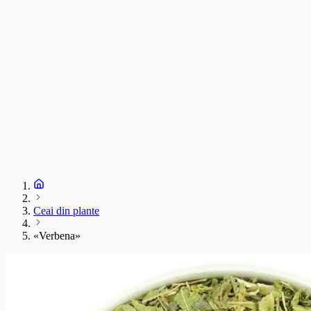
Ceai din plante
«Verbena»