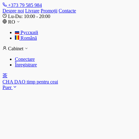
+373 79 585 984
Despre noi
Livrare
Promoții
Contacte
Lu-Du: 10:00 - 20:00
RO
Русский
Română
Cabinet
Conectare
Înregistrare
茶
CHA DAO
timp pentru ceai
Puer