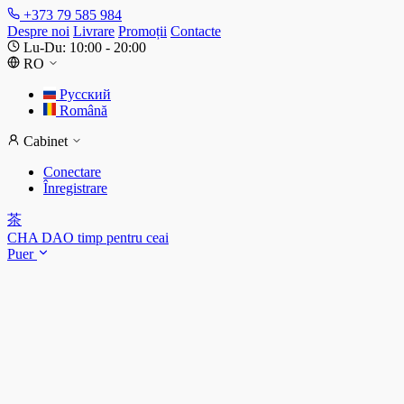
+373 79 585 984
Despre noi
Livrare
Promoții
Contacte
Lu-Du: 10:00 - 20:00
RO
Русский
Română
Cabinet
Conectare
Înregistrare
茶
CHA DAO
timp pentru ceai
Puer