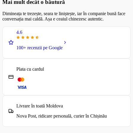
Mai mult decât o băutură
Dimineața te trezește, seara te liniștește, iar în companie bună face
conversația mai caldă. Așa e ceaiul chinezesc autentic.
4.6
100+ recenzii pe Google
Plata cu cardul
Livrare în toată Moldova
Nova Post, ridicare personală, curier în Chișinău