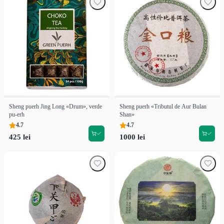
Sheng puerh Jing Long «Drum», verde
Sheng puerh «Tributul de Aur Bulan
pu-erh
Shan»
4.7
4.7
425 lei
1000 lei