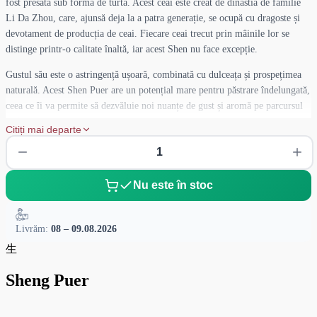
fost presată sub formă de turtă. Acest ceai este creat de dinastia de familie
Li Da Zhou, care, ajunsă deja la a patra generație, se ocupă cu dragoste și
devotament de producția de ceai. Fiecare ceai trecut prin mâinile lor se
distinge printr-o calitate înaltă, iar acest Shen nu face excepție.
Gustul său este o astringență ușoară, combinată cu dulceața și prospețimea
naturală. Acest Shen Puer are un potențial mare pentru păstrare îndelungată,
ceea ce îi va permite să dezvăluie noi nuanțe de gust și aromă pe parcursul
anilor.
Citiți mai departe
Shen Puer este cunoscut pentru proprietățile sale benefice: tonifică, sprijină
digestia și încarcă organismul cu antioxidanți, întărind imunitatea. Acest
ceai va fi un companion excelent pentru cei care apreciază armonia între
Nu este în stoc
gust și beneficii.
Livrăm:
08 – 09.08.2026
生
Sheng Puer