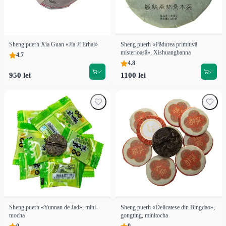
Sheng puerh Xia Guan «Jia Ji Erhai»
Sheng puerh «Pădurea primitivă
misterioasă», Xishuangbanna
4.7
4.8
950 lei
1100 lei
Sheng puerh «Yunnan de Jad», mini-
Sheng puerh «Delicatese din Bingdao»,
tuocha
gongting, minitocha