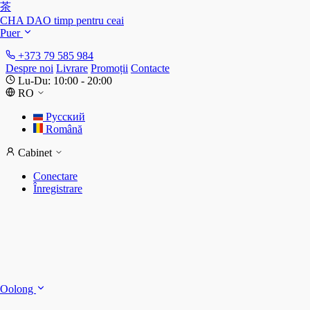
茶
CHA DAO
timp pentru ceai
Puer
+373 79 585 984
Despre noi
Livrare
Promoții
Contacte
Lu-Du: 10:00 - 20:00
RO
Русский
Română
Cabinet
Conectare
Înregistrare
S
S
Oolong
D
T