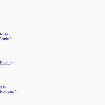
C
C
C
Roșu
Verde
C
C
Negru
Y
F
B
Alb
M
Non-ceai
S
P