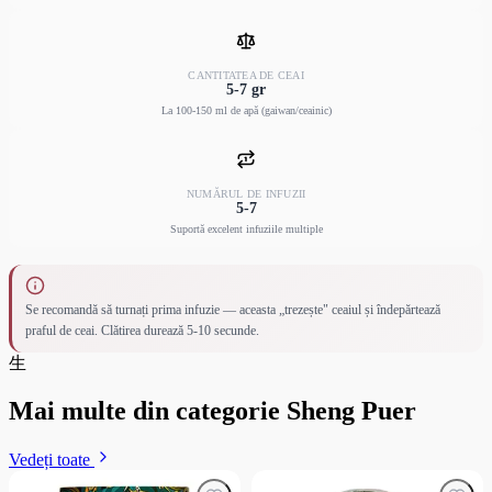
CANTITATEA DE CEAI
5-7 gr
La 100-150 ml de apă (gaiwan/ceainic)
NUMĂRUL DE INFUZII
5-7
Suportă excelent infuziile multiple
Se recomandă să turnați prima infuzie — aceasta „trezește" ceaiul și îndepărtează
praful de ceai. Clătirea durează 5-10 secunde.
生
Mai multe din categorie Sheng Puer
Vedeți toate