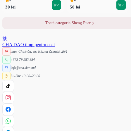
0
0
30 lei
50 lei
Toată categoria Sheng Puer
茶
CHA DAO
timp pentru ceai
mun. Chișinău, str. Nikolai Zelinski, 26/1
+373 79 585 984
info@cha-dao.md
Lu-Du: 10:00–20:00