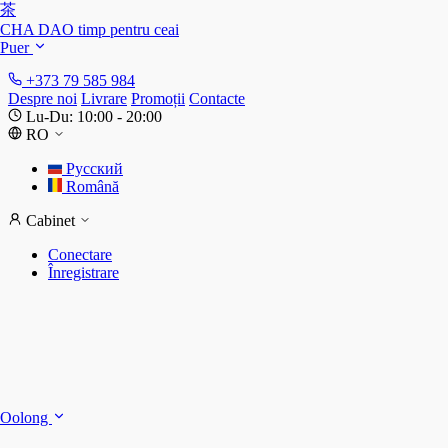
茶
CHA DAO
timp pentru ceai
Puer
+373 79 585 984
Despre noi
Livrare
Promoții
Contacte
Lu-Du: 10:00 - 20:00
RO
Русский
Română
Cabinet
Conectare
Înregistrare
S
S
Oolong
D
T