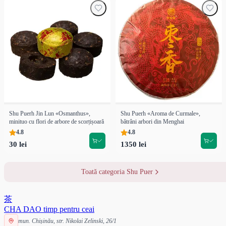
Shu Puerh Jin Lun «Osmanthus»,
Shu Puerh «Aroma de Curmale»,
minituo cu flori de arbore de scorțișoară
bătrâni arbori din Menghai
4.8
4.8
30 lei
1350 lei
Toată categoria Shu Puer
茶
CHA DAO
timp pentru ceai
mun. Chișinău, str. Nikolai Zelinski, 26/1