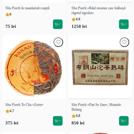
Shu Puerh în mandarină coaptă
Shu Puerh «Râul montan care înăbușă
răgetul tigrului»
0
4.8
75 lei
1250 lei
Shu Puerh To Cha «Zorie»
Shu Puerh «Pan Se Jiao», Muntele
Bulang
4.7
4.8
375 lei
850 lei