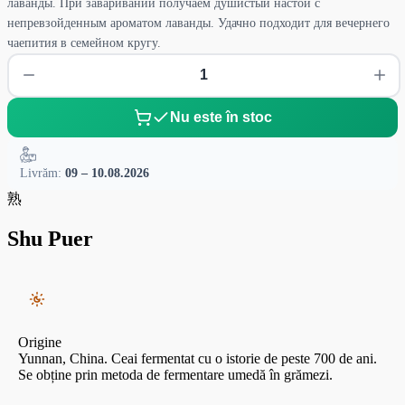
лаванды. При заваривании получаем душистый настой с
непревзойденным ароматом лаванды. Удачно подходит для вечернего
чаепития в семейном кругу.
Nu este în stoc
Livrăm:
09 – 10.08.2026
熟
Shu Puer
Origine
Yunnan, China. Ceai fermentat cu o istorie de peste 700 de ani.
Se obține prin metoda de fermentare umedă în grămezi.