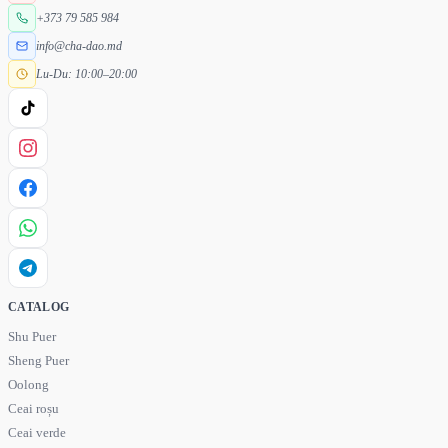
+373 79 585 984
info@cha-dao.md
Lu-Du: 10:00–20:00
CATALOG
Shu Puer
Sheng Puer
Oolong
Ceai roșu
Ceai verde