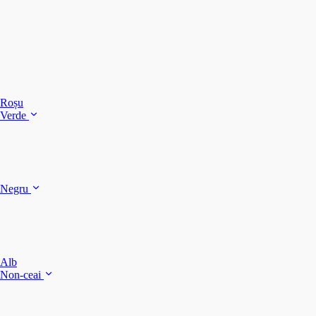
C
C
C
Roșu
Verde
C
C
Negru
Y
F
B
Alb
M
Non-ceai
S
P