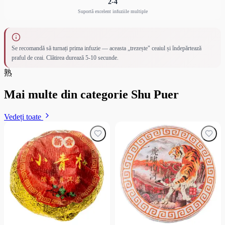
2-4
Suportă excelent infuziile multiple
Se recomandă să turnați prima infuzie — aceasta „trezește" ceaiul și îndepărtează
praful de ceai. Clătirea durează 5-10 secunde.
熟
Mai multe din categorie Shu Puer
Vedeți toate