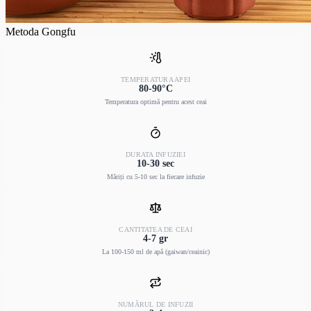
Metoda Gongfu
TEMPERATURA APEI
80-90°C
Temperatura optimă pentru acest ceai
DURATA INFUZIEI
10-30 sec
Măriți cu 5-10 sec la fiecare infuzie
CANTITATEA DE CEAI
4-7 gr
La 100-150 ml de apă (gaiwan/ceainic)
NUMĂRUL DE INFUZII