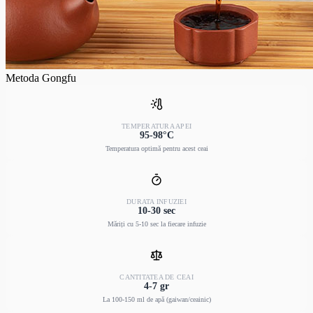
Metoda Gongfu
TEMPERATURA APEI
95-98°C
Temperatura optimă pentru acest ceai
DURATA INFUZIEI
10-30 sec
Măriți cu 5-10 sec la fiecare infuzie
CANTITATEA DE CEAI
4-7 gr
La 100-150 ml de apă (gaiwan/ceainic)