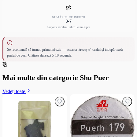
NUMĂRUL DE INFUZII
3-7
Suportă excelent infuziile multiple
Se recomandă să turnați prima infuzie — aceasta „trezește" ceaiul și îndepărtează
praful de ceai. Clătirea durează 5-10 secunde.
熟
Mai multe din categorie Shu Puer
Vedeți toate