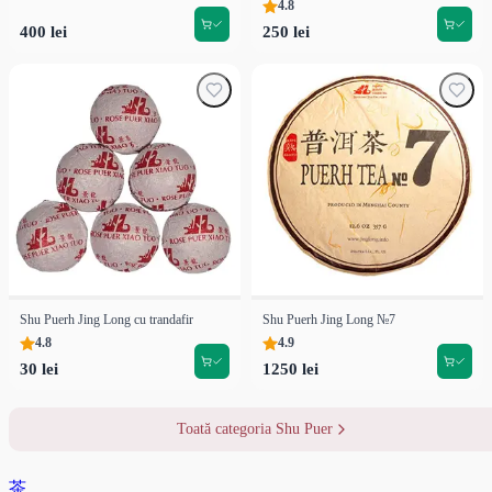
4.8
400 lei
250 lei
Shu Puerh Jing Long cu trandafir
Shu Puerh Jing Long №7
4.8
4.9
30 lei
1250 lei
Toată categoria Shu Puer
茶