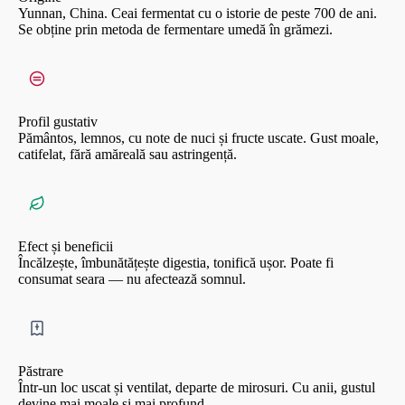
Yunnan, China. Ceai fermentat cu o istorie de peste 700 de ani.
Se obține prin metoda de fermentare umedă în grămezi.
Profil gustativ
Pământos, lemnos, cu note de nuci și fructe uscate. Gust moale,
catifelat, fără amăreală sau astringență.
Efect și beneficii
Încălzește, îmbunătățește digestia, tonifică ușor. Poate fi
consumat seara — nu afectează somnul.
Păstrare
Într-un loc uscat și ventilat, departe de mirosuri. Cu anii, gustul
devine mai moale și mai profund.