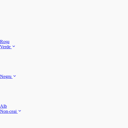
C
C
C
Roșu
Verde
C
C
Negru
Y
F
B
Alb
M
Non-ceai
S
P