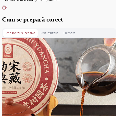
Cum se prepară corect
Prin infuzii succesive
Prin infuzare
Fierbere