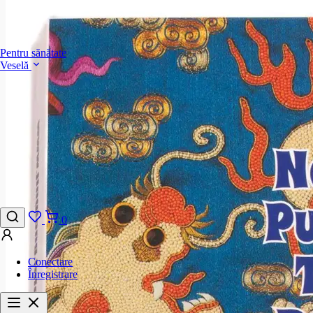
Pentru sănătate
Veselă
0
Conectare
Înregistrare