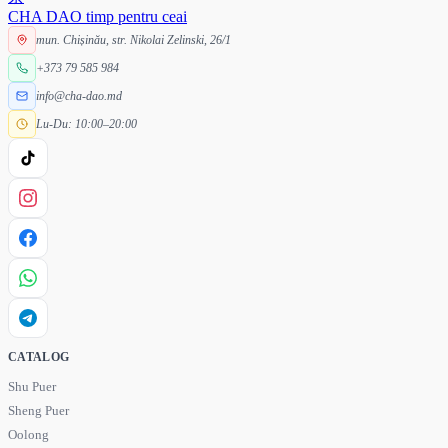
CHA DAO
timp pentru ceai
mun. Chișinău, str. Nikolai Zelinski, 26/1
+373 79 585 984
info@cha-dao.md
Lu-Du: 10:00–20:00
CATALOG
Shu Puer
Sheng Puer
Oolong