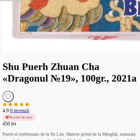
Shu Puerh Zhuan Cha
«Dragonul №19», 100gr., 2021a
4.9
0 recenzii
Nu este în stoc
450 lei
Puerh-ul emblematic de la Jīn Lún. Materie primă de la Ménghǎi, maturată