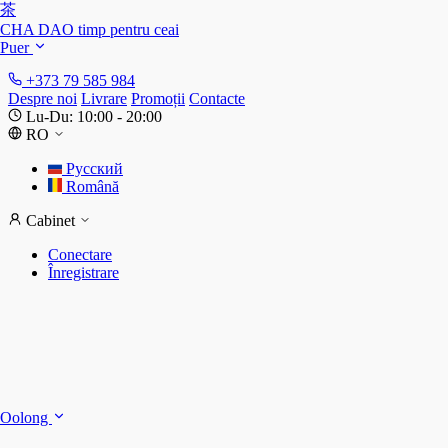
茶
CHA DAO
timp pentru ceai
Puer
+373 79 585 984
Despre noi
Livrare
Promoții
Contacte
Lu-Du: 10:00 - 20:00
RO
Русский
Română
Cabinet
Conectare
Înregistrare
S
S
Oolong
D
T