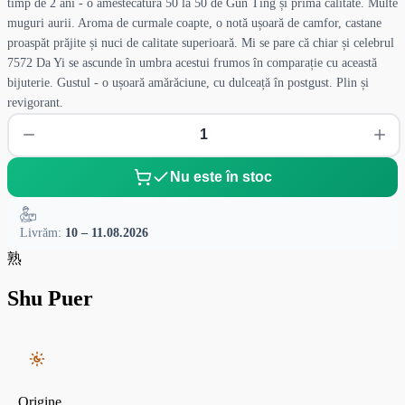
timp de 2 ani - o amestecătură 50 la 50 de Gun Tīng și prima calitate. Multe
muguri aurii. Aroma de curmale coapte, o notă ușoară de camfor, castane
proaspăt prăjite și nuci de calitate superioară. Mi se pare că chiar și celebrul
7572 Da Yi se ascunde în umbra acestui frumos în comparație cu această
bijuterie. Gustul - o ușoară amărăciune, cu dulceață în postgust. Plin și
revigorant.
Nu este în stoc
Livrăm:
10 – 11.08.2026
熟
Shu Puer
Origine