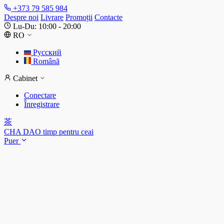
+373 79 585 984
Despre noi
Livrare
Promoții
Contacte
Lu-Du: 10:00 - 20:00
RO
Русский
Română
Cabinet
Conectare
Înregistrare
茶
CHA DAO
timp pentru ceai
Puer