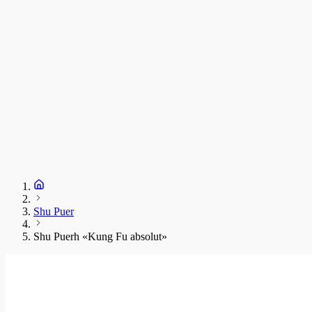
Shu Puer
Shu Puerh «Kung Fu absolut»