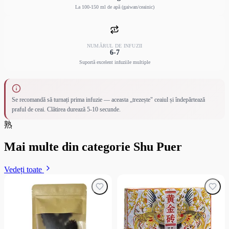
La 100-150 ml de apă (gaiwan/ceainic)
NUMĂRUL DE INFUZII
6-7
Suportă excelent infuziile multiple
Se recomandă să turnați prima infuzie — aceasta „trezește" ceaiul și îndepărtează
praful de ceai. Clătirea durează 5-10 secunde.
熟
Mai multe din categorie Shu Puer
Vedeți toate