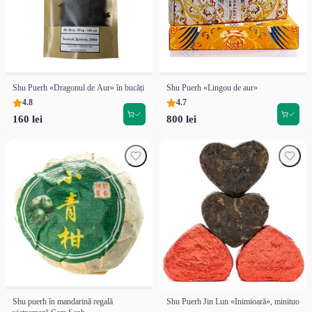
Shu Puerh «Dragonul de Aur» în bucăți
Shu Puerh «Lingou de aur»
4.8
4.7
160 lei
800 lei
Shu puerh în mandarină regală
Shu Puerh Jin Lun «Inimioară», minituo