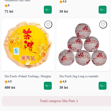
vietnameză Cam Sanh
4.8
0
75 lei
30 lei
Shu Puerh «Palatul Yuebing», Menghai
Shu Puerh Jing Long cu trandafir
4.9
4.8
400 lei
30 lei
Toată categoria Shu Puer