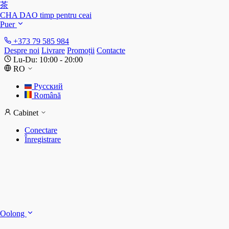
茶
CHA DAO
timp pentru ceai
Puer
+373 79 585 984
Despre noi
Livrare
Promoții
Contacte
Lu-Du: 10:00 - 20:00
RO
Русский
Română
Cabinet
Conectare
Înregistrare
S
S
Oolong
D
T