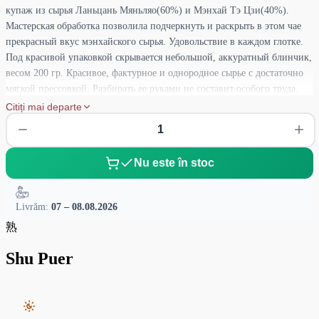
купаж из сырья Ланьцань Мяньляо(60%) и Мэнхай Тэ Цзи(40%).
Мастерская обработка позволила подчеркнуть и раскрыть в этом чае
прекрасный вкус мэнхайского сырья. Удовольствие в каждом глотке.
Под красивой упаковкой скрывается небольшой, аккуратный блинчик,
весом 200 гр. Красивое, фактурное и однородное сырье с достаточно
мягкой прессовкой. Разбирать ее руками не составит особого труда.
Лепешка очень легко разбирается на небольшие жгутики, сохраняя
Citiți mai departe
при этом целостность сырья. На разломе сырье однородное и чистое, с
обилием чайных почек и небольшим количеством черенков. Аромат
сухого чая мягкий, сдержанный, пряно-древесный, с ореховыми и
Nu este în stoc
шоколадными нюансами. Букет готового чая чистый, округлый,
гладкий, с узнаваемым «мэнхайским» профилем. Древесная кора,
пряности, орехи, шоколад и восточные специи – все это весьма
Livrăm:
07 – 08.08.2026
гармонично вписано в общую картину вкус и аромата. Которые в
熟
свою очередь отмечаются чистотой, мягкостью, благородством и
выразительностью. Послевкусие долгое, бархатистое, древесно-
Shu Puer
ореховое, с приятной сладостью в горле. Отменный шу пуэр для
ваших повседневных чаепитий. Очень мягкий, благородный и
вкусный чай для идеального начала и завершения дня.