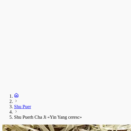
C
T
s
C
D
1
S
+
Shu Puer
Shu Puerh Cha Ji «Yin Yang ceresc»