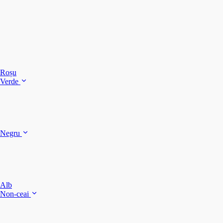
C
C
C
Roșu
Verde
C
C
Negru
Y
F
B
Alb
M
Non-ceai
S
P