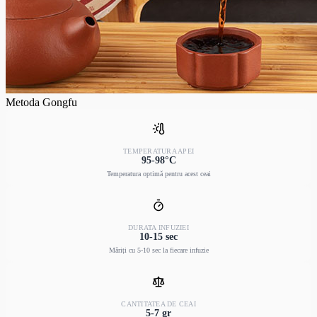
Metoda Gongfu
TEMPERATURA APEI
95-98°C
Temperatura optimă pentru acest ceai
DURATA INFUZIEI
10-15 sec
Măriți cu 5-10 sec la fiecare infuzie
CANTITATEA DE CEAI
5-7 gr