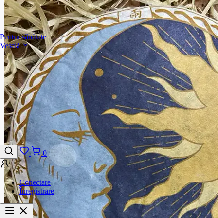
Pentru sănătate
Veselă
0
Conectare
Înregistrare