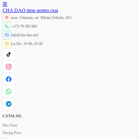
茶
CHA DAO
timp pentru ceai
mun. Chișinău, str. Nikolai Zelinski, 26/1
+373 79 585 984
info@cha-dao.md
Lu-Du: 10:00–20:00
CATALOG
Shu Puer
Sheng Puer