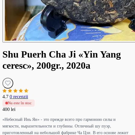
Shu Puerh Cha Ji «Yin Yang
ceresc», 200gr., 2020a
4.7
0 recenzii
Nu este în stoc
400 lei
«Небесный Инь Ян» - это прежде всего про гармонию силы и
мягкости, выразительности и глубины. Отличный шу пуэр,
приготовленный на небольшой фабрике Ча Цзи. В его основе лежит