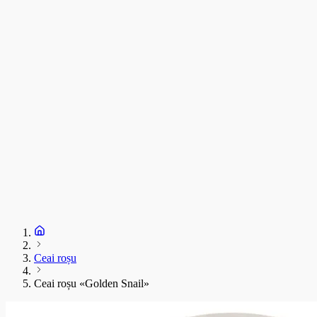
C
T
s
C
D
1
S
+
Ceai roșu
Ceai roșu «Golden Snail»