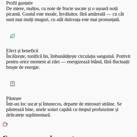
Profil gustativ
De miere, malțos, cu note de fructe uscate și o ușoară notă
picantă. Gustul este moale, învăluitor, fără amăreală — cu cât
sunt mai mulți muguri, cu atât dulceața este mai pronunțată.
Efect și beneficii
Încălzește, tonifică lin, îmbunătățește circulația sanguină. Potrivit
pentru orice moment al zilei — energizează blând, fără fluctuații
bruște de energie.
Păstrare
Într-un loc uscat și întunecos, departe de mirosuri străine. Se
păstrează bine, unele soiuri capătă cu timpul profunzime și
delicatețe suplimentară.