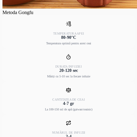
Metoda Gongfu
TEMPERATURA APEI
80-90°C
Temperatura optimă pentru acest ceai
DURATA INFUZIEI
20-120 sec
Măriți cu 5-10 sec la fiecare infuzie
CANTITATEA DE CEAI
4-7 gr
La 100-150 ml de apă (gaiwan/ceainic)
NUMĂRUL DE INFUZII
2-4