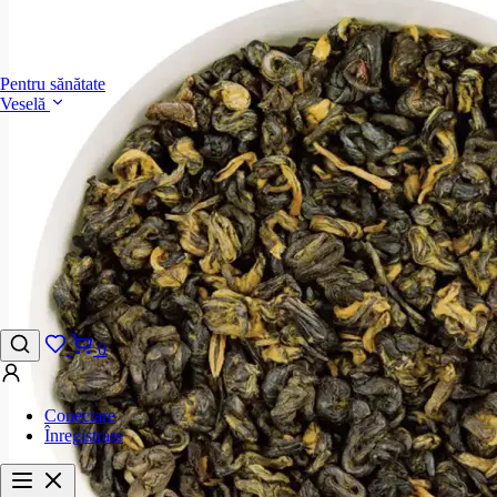
Pentru sănătate
Veselă
0
Conectare
Înregistrare