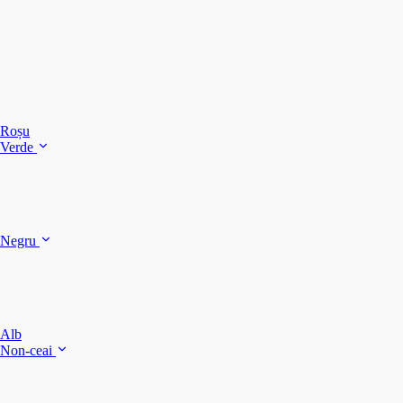
C
C
C
Roșu
Verde
C
C
Negru
Y
F
B
Alb
M
Non-ceai
S
P