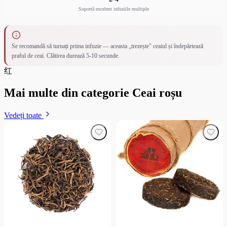
Suportă excelent infuziile multiple
Se recomandă să turnați prima infuzie — aceasta „trezește" ceaiul și îndepărtează
praful de ceai. Clătirea durează 5-10 secunde.
红
Mai multe din categorie Ceai roșu
Vedeți toate