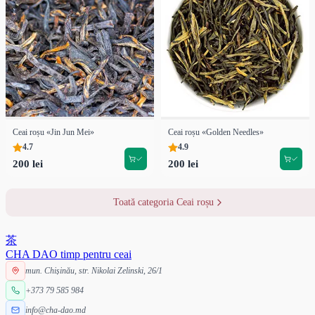
Ceai roșu «Jin Jun Mei»
Ceai roșu «Golden Needles»
4.7
4.9
200 lei
200 lei
Toată categoria Ceai roșu
茶
CHA DAO
timp pentru ceai
mun. Chișinău, str. Nikolai Zelinski, 26/1
+373 79 585 984
info@cha-dao.md