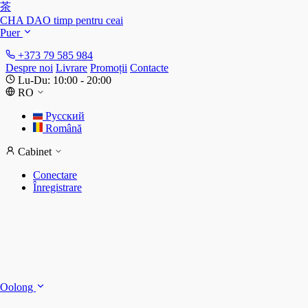
茶
CHA DAO
timp pentru ceai
Puer
+373 79 585 984
Despre noi
Livrare
Promoții
Contacte
Lu-Du: 10:00 - 20:00
RO
Русский
Română
Cabinet
Conectare
Înregistrare
S
S
Oolong
D
T