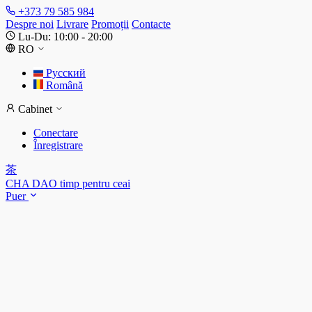
+373 79 585 984
Despre noi
Livrare
Promoții
Contacte
Lu-Du: 10:00 - 20:00
RO
Русский
Română
Cabinet
Conectare
Înregistrare
茶
CHA DAO
timp pentru ceai
Puer