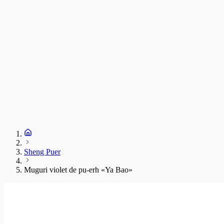
Sheng Puer
Muguri violet de pu-erh «Ya Bao»