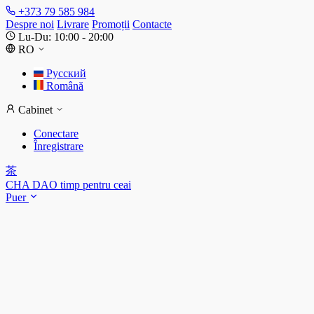
+373 79 585 984
Despre noi
Livrare
Promoții
Contacte
Lu-Du: 10:00 - 20:00
RO
Русский
Română
Cabinet
Conectare
Înregistrare
茶
CHA DAO
timp pentru ceai
Puer