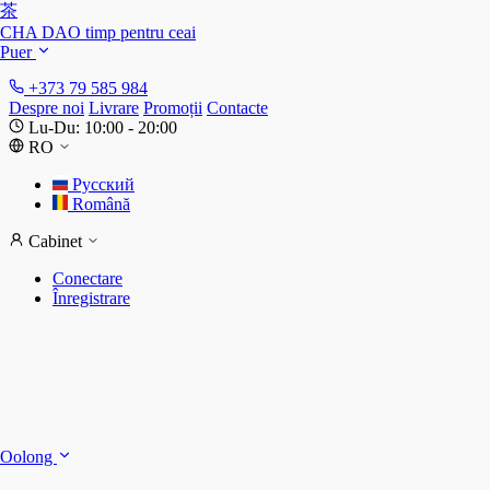
茶
CHA DAO
timp pentru ceai
Puer
+373 79 585 984
Despre noi
Livrare
Promoții
Contacte
Lu-Du: 10:00 - 20:00
RO
Русский
Română
Cabinet
Conectare
Înregistrare
S
S
Oolong
D
T