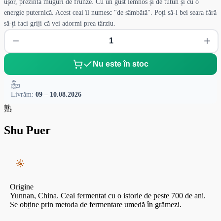
ușor, prezintă muguri de frunze. Cu un gust lemnos și de tutun și cu o
energie puternică. Acest ceai îl numesc "de sâmbătă". Poți să-l bei seara fără
să-ți faci griji că vei adormi prea târziu.
Nu este în stoc
Livrăm:
09 – 10.08.2026
熟
Shu Puer
Origine
Yunnan, China. Ceai fermentat cu o istorie de peste 700 de ani.
Se obține prin metoda de fermentare umedă în grămezi.