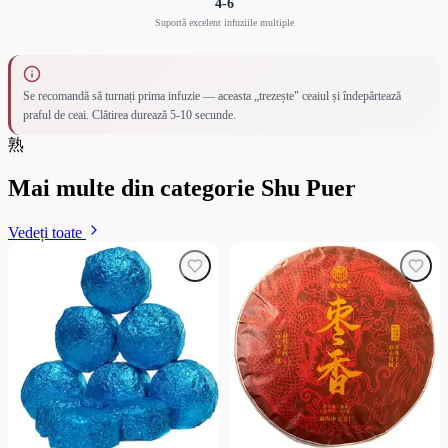
4-6
Suportă excelent infuziile multiple
Se recomandă să turnați prima infuzie — aceasta „trezește" ceaiul și îndepărtează
praful de ceai. Clătirea durează 5-10 secunde.
熟
Mai multe din categorie Shu Puer
Vedeți toate