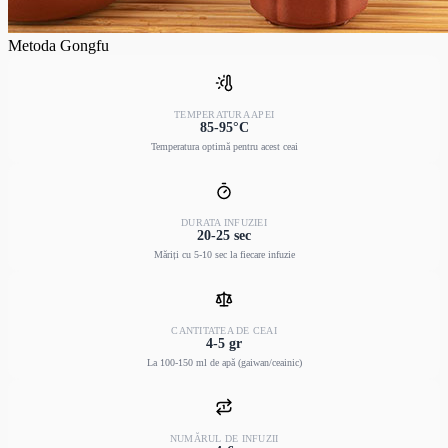
Metoda Gongfu
TEMPERATURA APEI
85-95°C
Temperatura optimă pentru acest ceai
DURATA INFUZIEI
20-25 sec
Măriți cu 5-10 sec la fiecare infuzie
CANTITATEA DE CEAI
4-5 gr
La 100-150 ml de apă (gaiwan/ceainic)
NUMĂRUL DE INFUZII