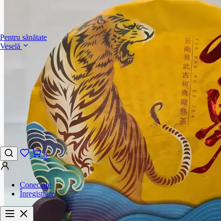
Pentru sănătate
Veselă
0
Conectare
Înregistrare