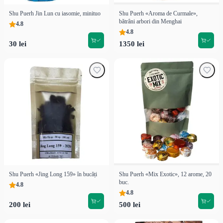
Shu Puerh Jin Lun cu iasomie, minituo
Shu Puerh «Aroma de Curmale»,
bătrâni arbori din Menghai
4.8
4.8
30 lei
1350 lei
Shu Puerh «Jing Long 159» în bucăți
Shu Puerh «Mix Exotic», 12 arome, 20
buc.
4.8
4.8
200 lei
500 lei