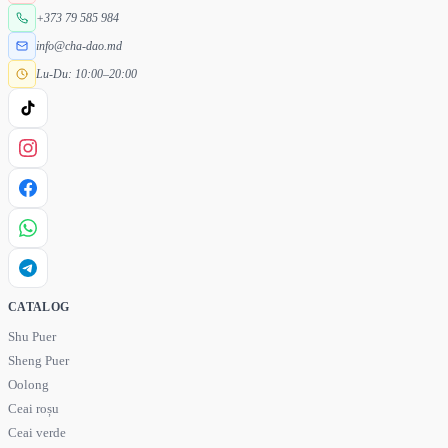
+373 79 585 984
info@cha-dao.md
Lu-Du: 10:00–20:00
CATALOG
Shu Puer
Sheng Puer
Oolong
Ceai roșu
Ceai verde