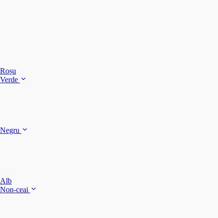
C
C
C
Roșu
Verde
C
C
Negru
Y
F
B
Alb
M
Non-ceai
S
P