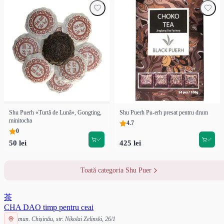
Shu Puerh «Turtă de Lună», Gongting,
Shu Puerh Pu-erh presat pentru drum
minitocha
4.7
0
50 lei
425 lei
Toată categoria Shu Puer
茶
CHA DAO
timp pentru ceai
mun. Chișinău, str. Nikolai Zelinski, 26/1