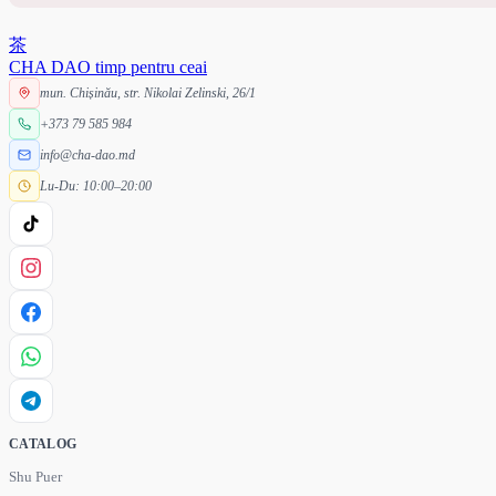
茶
CHA DAO
timp pentru ceai
mun. Chișinău, str. Nikolai Zelinski, 26/1
+373 79 585 984
info@cha-dao.md
Lu-Du: 10:00–20:00
CATALOG
Shu Puer