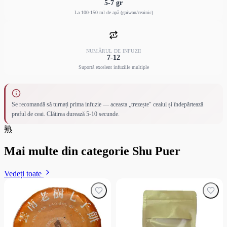
5-7 gr
La 100-150 ml de apă (gaiwan/ceainic)
NUMĂRUL DE INFUZII
7-12
Suportă excelent infuziile multiple
Se recomandă să turnați prima infuzie — aceasta „trezește" ceaiul și îndepărtează
praful de ceai. Clătirea durează 5-10 secunde.
熟
Mai multe din categorie Shu Puer
Vedeți toate