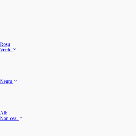
C
C
C
Roșu
Verde
C
C
Negru
Y
F
B
Alb
M
Non-ceai
S
P