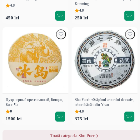
Kunming
4.8
4.8
450 lei
250 lei
Пуэр черный прессованный, Биндао,
Shu Puerh «Stăpânul arborelui de ceai»,
Бинг Ча
arbori bătrâni din Yiwu
0
4.8
1500 lei
375 lei
Toată categoria Shu Puer