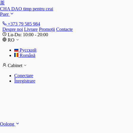
茶
CHA DAO
timp pentru ceai
Puer
+373 79 585 984
Despre noi
Livrare
Promoții
Contacte
Lu-Du: 10:00 - 20:00
RO
Русский
Română
Cabinet
Conectare
Înregistrare
S
S
Oolong
D
T