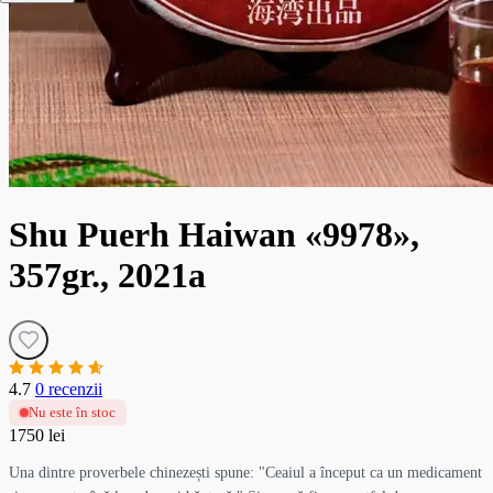
Shu Puerh Haiwan «9978»,
357gr., 2021a
4.7
0 recenzii
Nu este în stoc
1750 lei
Una dintre proverbele chinezești spune: "Ceaiul a început ca un medicament