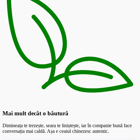
Mai mult decât o băutură
Dimineața te trezește, seara te liniștește, iar în companie bună face
conversația mai caldă. Așa e ceaiul chinezesc autentic.