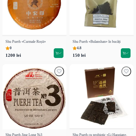
Shu Puerh «Curmale Roșii»
Shu Puerh «Bulanshan» în bucăți
0
4.8
1200 lei
150 lei
Shu Puerh Jing Long №3
Shu Puerh cu probiotic «Li Haoqian»,