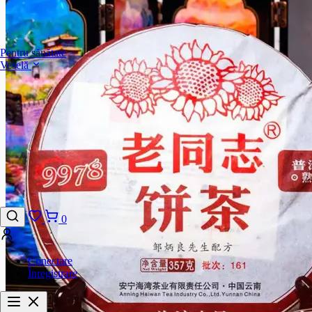
Pentru sănătate
Veselă
0
Conectare
Înregistrare