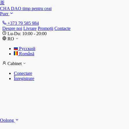
茶
CHA DAO
timp pentru ceai
Puer
+373 79 585 984
Despre noi
Livrare
Promoții
Contacte
Lu-Du: 10:00 - 20:00
RO
Русский
Română
Cabinet
Conectare
Înregistrare
S
S
Oolong
D
T