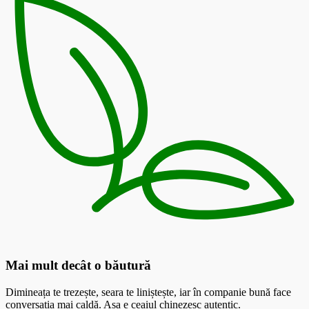
Mai mult decât o băutură
Dimineața te trezește, seara te liniștește, iar în companie bună face
conversația mai caldă. Așa e ceaiul chinezesc autentic.