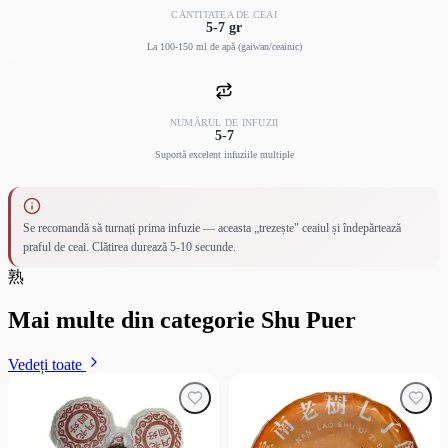
CANTITATEA DE CEAI
5-7 gr
La 100-150 ml de apă (gaiwan/ceainic)
NUMĂRUL DE INFUZII
5-7
Suportă excelent infuziile multiple
Se recomandă să turnați prima infuzie — aceasta „trezește" ceaiul și îndepărtează
praful de ceai. Clătirea durează 5-10 secunde.
熟
Mai multe din categorie Shu Puer
Vedeți toate