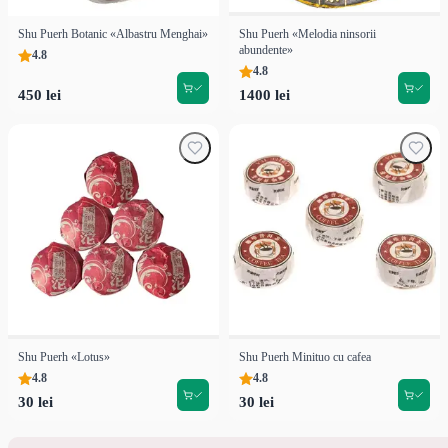
Shu Puerh Botanic «Albastru Menghai»
Shu Puerh «Melodia ninsorii
abundente»
4.8
4.8
450 lei
1400 lei
Shu Puerh «Lotus»
Shu Puerh Minituo cu cafea
4.8
4.8
30 lei
30 lei