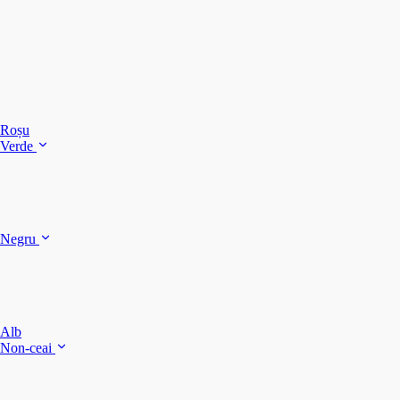
C
C
C
Roșu
Verde
C
C
Negru
Y
F
B
Alb
M
Non-ceai
S
P