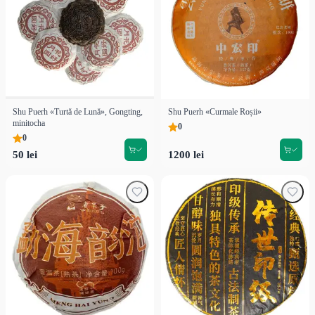
Shu Puerh «Turtă de Lună», Gongting,
Shu Puerh «Curmale Roșii»
minitocha
0
0
50 lei
1200 lei