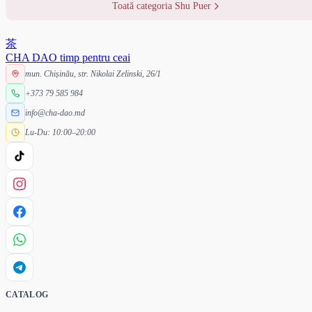
Toată categoria Shu Puer
茶
CHA DAO
timp pentru ceai
mun. Chișinău, str. Nikolai Zelinski, 26/1
+373 79 585 984
info@cha-dao.md
Lu-Du: 10:00–20:00
CATALOG