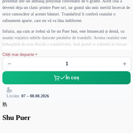
prezentat într-un ambalaj porționat convenabil de 6 grame. Acest ceai a
devenit deja un clasic printre Puer-uri, iar gustul său unic merită încercat de
orice cunoscător al acestei băuturi. Trandafirul îi conferă ceaiului o
rafinament aparte, care nu vă va lăsa indiferent.
Infuzia, așa cum ar trebui să fie un Puer bun, este întunecată și densă, cu
nuanțe roșiatice subtile datorate petalelor de trandafir. Aroma ceaiului este
îmbogățită de nota florală a trandafirului, însă gustul se schimbă la fiecare
infuzare, dezvăluind accente fructate, păstrând în același timp astringența
Citiți mai departe
caracteristică, tonurile pământii și lemnoase ale Puer-ului.
Dacă sunteți nou în lumea Puer-urilor, acest ceai cu trandafir este o alegere
excelentă pentru prima încercare. Nu vă așteptați la un parfum intens de
În coș
trandafir, ca în ceaiurile cu arome artificiale — aici totul este armonios și
echilibrat, fără excese.
Livrăm:
07 – 08.08.2026
熟
Shu Puer