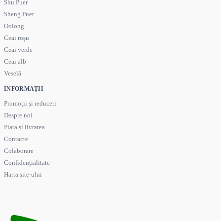
Shu Puer
Sheng Puer
Oolong
Ceai roșu
Ceai verde
Ceai alb
Veselă
INFORMAȚII
Promoții și reduceri
Despre noi
Plata și livrarea
Contacte
Colaborare
Confidențialitate
Harta site-ului