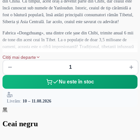
din China. Cu timpul, acest oraș a devenit parte din Chibi, dar ceaiul este
încă cunoscut sub numele de Yanloudun. Istoric, ceaiul de tip cărămidă a
fost o băutură populară, însă astăzi principalii consumatori rămân Tibetul,
Siberia și Asia Centrală. Iar acolo, ceaiul este savurat cu adevărat!
Fabrica «Dongzhuang», una dintre cele șase din Chibi, trimite anual 6 mii
de tone din acest ceai în Tibet. La o populație de doar 3,5 milioane de
oameni, aceasta este o cifră impresionantă! Tradițional, tibetanii infuzează
ceaiul de tip cărămidă cu lapte, unt și sare — probabil ați auzit de acest
Citiți mai departe
ritual.
Infuzia de ceai are o culoare portocaliu intens, gustul său este delicat și
catifelat, iar aroma este inconfundabilă. Cărămida este împărțită în 36 de
Nu este în stoc
segmente, precum o tabletă de ciocolată, ceea ce o face ușor de folosit.
Fiecare cărămidă cântărește 260 de grame, iar un segment are aproximativ 7
grame, ideal pentru o porție.
Livrăm:
10 – 11.08.2026
黑
Nu ezitați, rupeți un segment și bucurați-vă de acest ceai unic. Cine știe,
poate veți simți spiritul unui adevărat lama tibetan!
Ceai negru