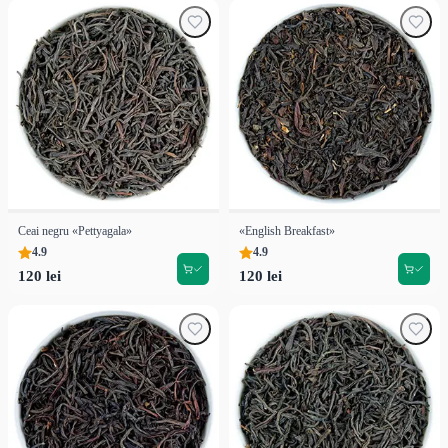
Ceai negru «Pettyagala»
«English Breakfast»
4.9
4.9
120 lei
120 lei