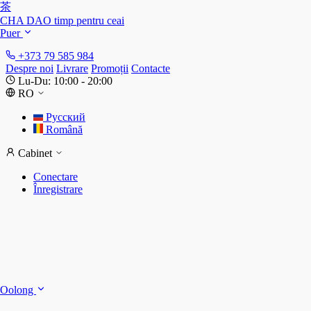
茶
CHA DAO
timp pentru ceai
Puer
+373 79 585 984
Despre noi
Livrare
Promoții
Contacte
Lu-Du: 10:00 - 20:00
RO
Русский
Română
Cabinet
Conectare
Înregistrare
S
S
Oolong
D
T