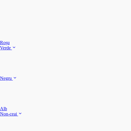
C
C
C
Roșu
Verde
C
C
Negru
Y
F
B
Alb
M
Non-ceai
S
P