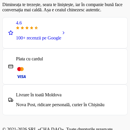
Dimineața te trezește, seara te liniștește, iar în companie bună face
conversația mai caldă. Așa e ceaiul chinezesc autentic.
4.6
100+ recenzii pe Google
Plata cu cardul
Livrare în toată Moldova
Nova Post, ridicare personală, curier în Chișinău
© 2021-2026 SRL «CHA DAO». Toate drepturile rezervate.