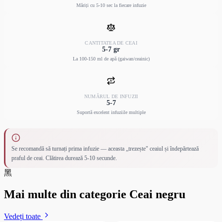
Măriți cu 5-10 sec la fiecare infuzie
CANTITATEA DE CEAI
5-7 gr
La 100-150 ml de apă (gaiwan/ceainic)
NUMĂRUL DE INFUZII
5-7
Suportă excelent infuziile multiple
Se recomandă să turnați prima infuzie — aceasta „trezește" ceaiul și îndepărtează
praful de ceai. Clătirea durează 5-10 secunde.
黑
Mai multe din categorie Ceai negru
Vedeți toate