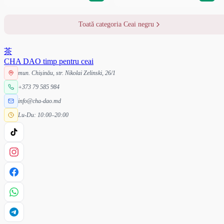
Toată categoria Ceai negru
茶
CHA DAO
timp pentru ceai
mun. Chișinău, str. Nikolai Zelinski, 26/1
+373 79 585 984
info@cha-dao.md
Lu-Du: 10:00–20:00