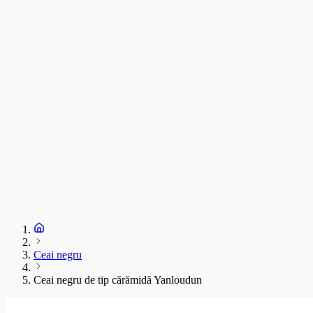
C
T
s
C
D
1
S
+
Ceai negru
Ceai negru de tip cărămidă Yanloudun