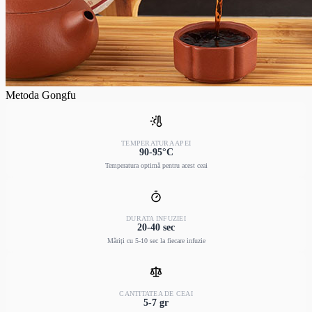
Metoda Gongfu
TEMPERATURA APEI
90-95°C
Temperatura optimă pentru acest ceai
DURATA INFUZIEI
20-40 sec
Măriți cu 5-10 sec la fiecare infuzie
CANTITATEA DE CEAI
5-7 gr