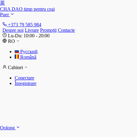
茶
CHA DAO
timp pentru ceai
Puer
+373 79 585 984
Despre noi
Livrare
Promoții
Contacte
Lu-Du: 10:00 - 20:00
RO
Русский
Română
Cabinet
Conectare
Înregistrare
S
S
Oolong
D
T