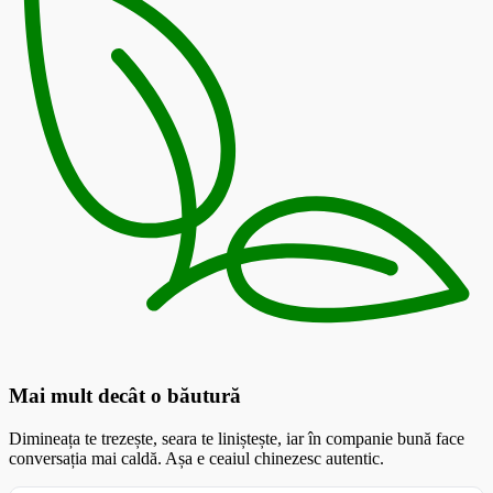
Mai mult decât o băutură
Dimineața te trezește, seara te liniștește, iar în companie bună face
conversația mai caldă. Așa e ceaiul chinezesc autentic.