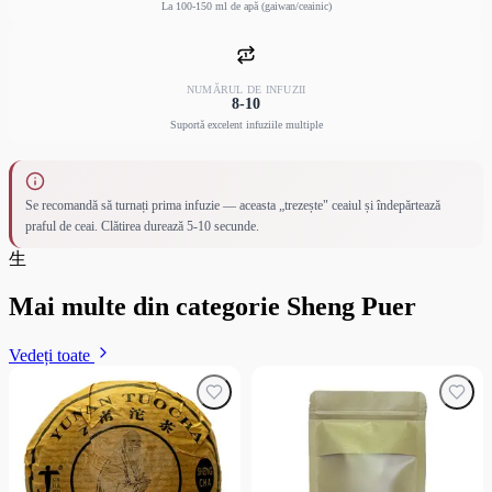
La 100-150 ml de apă (gaiwan/ceainic)
NUMĂRUL DE INFUZII
8-10
Suportă excelent infuziile multiple
Se recomandă să turnați prima infuzie — aceasta „trezește" ceaiul și îndepărtează
praful de ceai. Clătirea durează 5-10 secunde.
生
Mai multe din categorie Sheng Puer
Vedeți toate