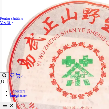
Pentru sănătate
Veselă
0
Conectare
Înregistrare