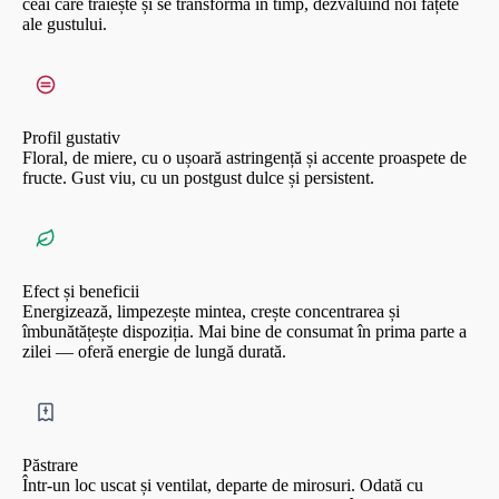
ceai care trăiește și se transformă în timp, dezvăluind noi fațete
ale gustului.
Profil gustativ
Floral, de miere, cu o ușoară astringență și accente proaspete de
fructe. Gust viu, cu un postgust dulce și persistent.
Efect și beneficii
Energizează, limpezește mintea, crește concentrarea și
îmbunătățește dispoziția. Mai bine de consumat în prima parte a
zilei — oferă energie de lungă durată.
Păstrare
Într-un loc uscat și ventilat, departe de mirosuri. Odată cu