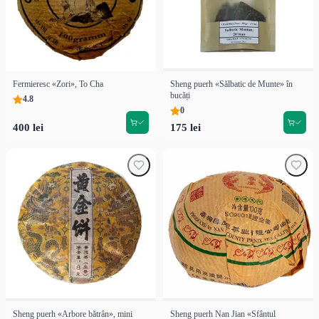
Fermieresc «Zori», To Cha
Sheng puerh «Sălbatic de Munte» în
bucăți
4.8
0
400 lei
175 lei
Sheng puerh «Arbore bătrân», mini
Sheng puerh Nan Jian «Sfântul