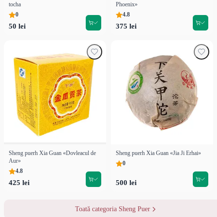
tocha
Phoenix»
0
4.8
50 lei
375 lei
Sheng puerh Xia Guan «Dovleacul de
Sheng puerh Xia Guan «Jia Ji Erhai»
Aur»
0
4.8
425 lei
500 lei
Toată categoria Sheng Puer