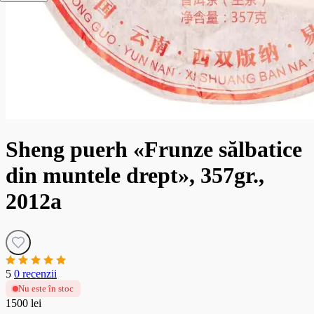
Sheng puerh «Frunze sălbatice
din muntele drept», 357gr.,
2012a
5
0 recenzii
Nu este în stoc
1500 lei