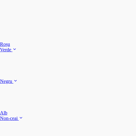
C
C
C
Roșu
Verde
C
C
Negru
Y
F
B
Alb
M
Non-ceai
S
P