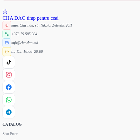
茶
CHA DAO
timp pentru ceai
mun. Chișinău, str. Nikolai Zelinski, 26/1
+373 79 585 984
info@cha-dao.md
Lu-Du: 10:00–20:00
CATALOG
Shu Puer