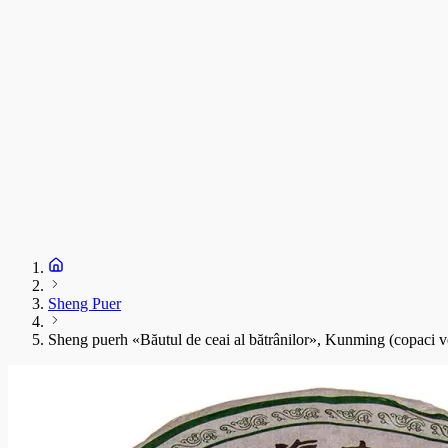
Sheng Puer
Sheng puerh «Băutul de ceai al bătrânilor», Kunming (copaci v