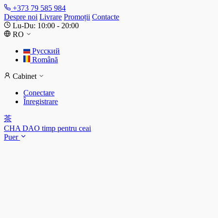
+373 79 585 984
Despre noi
Livrare
Promoții
Contacte
Lu-Du: 10:00 - 20:00
RO
Русский
Română
Cabinet
Conectare
Înregistrare
茶
CHA DAO
timp pentru ceai
Puer