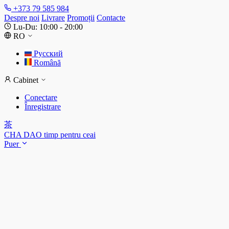
+373 79 585 984
Despre noi
Livrare
Promoții
Contacte
Lu-Du: 10:00 - 20:00
RO
Русский
Română
Cabinet
Conectare
Înregistrare
茶
CHA DAO
timp pentru ceai
Puer