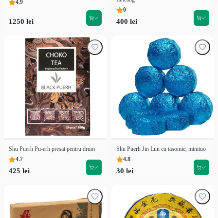
4.9
0
1250 lei
400 lei
Shu Puerh Pu-erh presat pentru drum
Shu Puerh Jin Lun cu iasomie, minituo
4.7
4.8
425 lei
30 lei