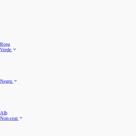
C
C
C
Roșu
Verde
C
C
Negru
Y
F
B
Alb
M
Non-ceai
S
P