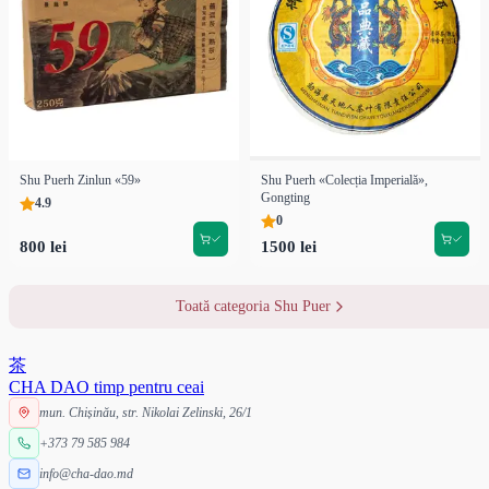
Shu Puerh Zinlun «59»
Shu Puerh «Colecția Imperială»,
Gongting
4.9
0
800 lei
1500 lei
Toată categoria Shu Puer
茶
CHA DAO
timp pentru ceai
mun. Chișinău, str. Nikolai Zelinski, 26/1
+373 79 585 984
info@cha-dao.md