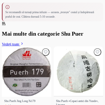
Se recomandă să turnați prima infuzie — aceasta „trezește" ceaiul și îndepărtează
praful de ceai. Clătirea durează 5-10 secunde.
熟
Mai multe din categorie Shu Puer
Vedeți toate
Shu Puerh Jing Long №179
Shu Puerh «Copaci antici din Yunde»,
Lincang