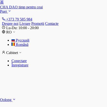
茶
CHA DAO
timp pentru ceai
Puer
+373 79 585 984
Despre noi
Livrare
Promoții
Contacte
Lu-Du: 10:00 - 20:00
RO
Русский
Română
Cabinet
Conectare
Înregistrare
S
S
Oolong
D
T