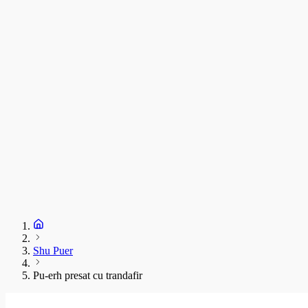
C
T
s
C
D
1
S
+
Shu Puer
Pu-erh presat cu trandafir