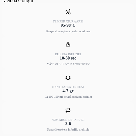
Metoda Gongfu
TEMPERATURA APEI
95-98°C
Temperatura optimă pentru acest ceai
DURATA INFUZIEI
10-30 sec
Măriți cu 5-10 sec la fiecare infuzie
CANTITATEA DE CEAI
4-7 gr
La 100-150 ml de apă (gaiwan/ceainic)
NUMĂRUL DE INFUZII
3-6
Suportă excelent infuziile multiple