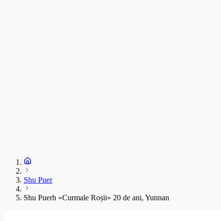
C
T
s
C
D
1
S
+
Shu Puer
Shu Puerh «Curmale Roșii» 20 de ani, Yunnan