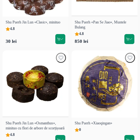
Shu Puerh Jin Lun «Clasic», minituo
Shu Puerh «Pan Se Jiao», Muntele
Bulang
4.8
4.8
30 lei
850 lei
Shu Puerh Jin Lun «Osmanthus»,
Shu Puerh «Xiaoqingan»
minituo cu flori de arbore de scorțișoară
0
4.8