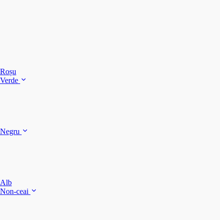
C
C
C
Roșu
Verde
C
C
Negru
Y
F
B
Alb
M
Non-ceai
S
P