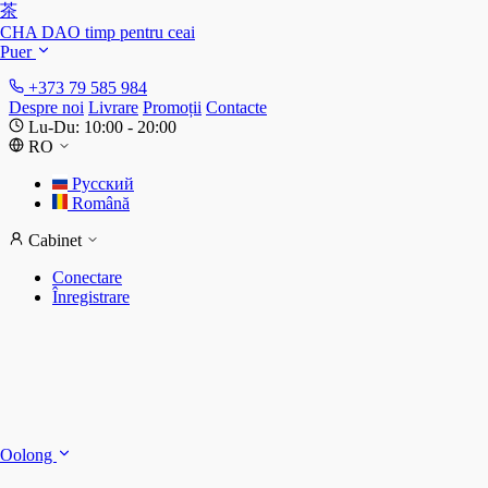
茶
CHA DAO
timp pentru ceai
Puer
+373 79 585 984
Despre noi
Livrare
Promoții
Contacte
Lu-Du: 10:00 - 20:00
RO
Русский
Română
Cabinet
Conectare
Înregistrare
S
S
Oolong
D
T