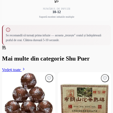
NUMĂRUL DE INFUZII
10-12
Suportă excelent infuziile multiple
Se recomandă să turnați prima infuzie — aceasta „trezește" ceaiul și îndepărtează
praful de ceai. Clătirea durează 5-10 secunde.
熟
Mai multe din categorie Shu Puer
Vedeți toate