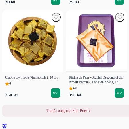
30 lei
75 lei
Смола шу пуэра (Ча Гао Шу), 10 шт.
Rășina de Puer «Sigiliul Dragonului din
Arbori Bătrâni», Lao Ban Zhang, 16
0
buc.
4.8
250 lei
350 lei
Toată categoria Shu Puer
茶