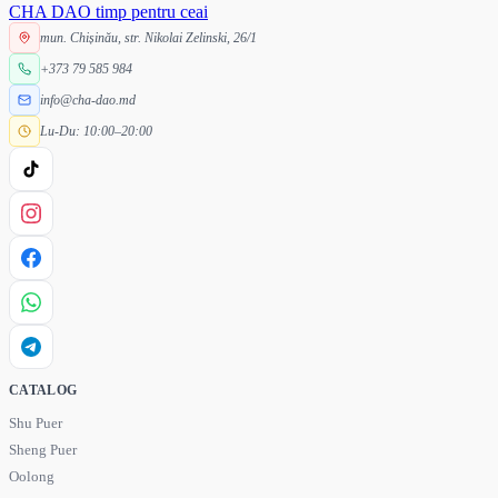
CHA DAO
timp pentru ceai
mun. Chișinău, str. Nikolai Zelinski, 26/1
+373 79 585 984
info@cha-dao.md
Lu-Du: 10:00–20:00
CATALOG
Shu Puer
Sheng Puer
Oolong