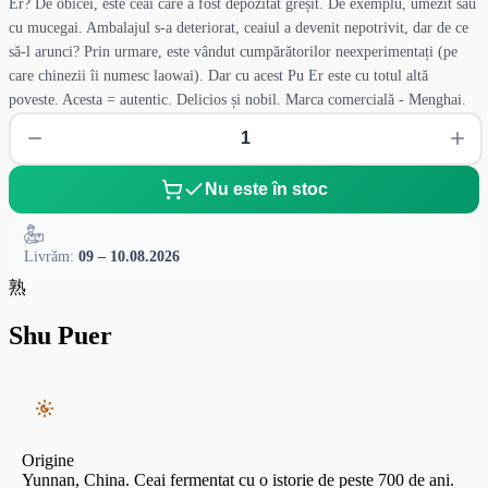
Er? De obicei, este ceai care a fost depozitat greșit. De exemplu, umezit sau
cu mucegai. Ambalajul s-a deteriorat, ceaiul a devenit nepotrivit, dar de ce
să-l arunci? Prin urmare, este vândut cumpărătorilor neexperimentați (pe
care chinezii îi numesc laowai). Dar cu acest Pu Er este cu totul altă
poveste. Acesta = autentic. Delicios și nobil. Marca comercială - Menghai.
Nu este în stoc
Livrăm:
09 – 10.08.2026
熟
Shu Puer
Origine
Yunnan, China. Ceai fermentat cu o istorie de peste 700 de ani.