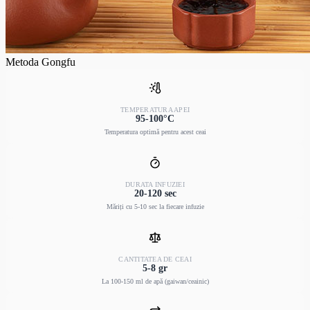
Metoda Gongfu
TEMPERATURA APEI
95-100°C
Temperatura optimă pentru acest ceai
DURATA INFUZIEI
20-120 sec
Măriți cu 5-10 sec la fiecare infuzie
CANTITATEA DE CEAI
5-8 gr
La 100-150 ml de apă (gaiwan/ceainic)